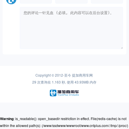
Copyright © 2012-至今
提加商用车网
29 次查询在 1.163 秒, 使用 43.93MB 内存
Warning
: is_readable(): open_basedir restriction in effect. File(redis-cache) is not
within the allowed path(s): (/www/ssdwww/wwwroot/www.cntplus.com/:/tmp/:/proc/)