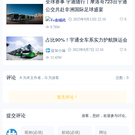
全球赛事 宇通随行丨摩洛哥723台宇通
公交共赴非洲国际足球盛宴
T+金城武
2025年9月13日 22:16
0
9.76W
占比90%！宇通全车系实力护航陕运会
提加小编
2022年8月7日 12:16
0
11.43W
评论
A 为本文作者，G 为游客
总数：0
暂无评论！
提交评论
游客，
您好，欢迎参与讨论。