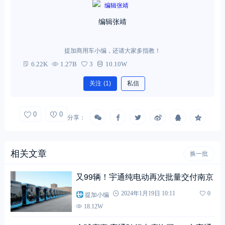
编辑张靖
提加商用车小编，还请大家多指教！
6.22K
1.27B
3
10.10W
关注
(1)
私信
0
0
分享：
相关文章
换一批
又99辆！宇通纯电动再次批量交付南京
提加小编
2024年1月19日 10:11
0
18.12W