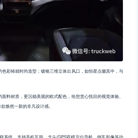
简约色彩铸就时尚造型；镀铬三维立体出风口，如恒星点缀其中，与
究的面料材质，更沉稳美观的欧式配色，给您赏心悦目的视觉体验。
1款焕然一新的非凡设计感。
影音互联系统，支持手机互联、北斗/GPS双模定位导航、倒车影像等功