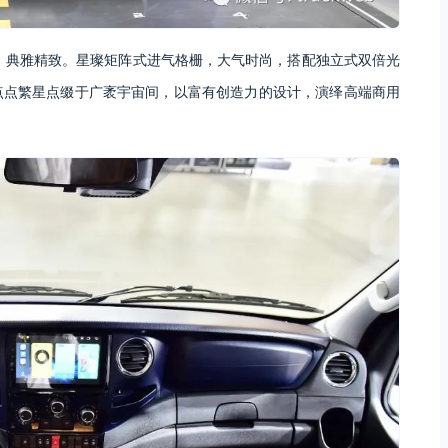
畅，典雅精致。星璨矩阵式进气格栅，大气时尚，搭配独立式双倍光
点点繁星点缀于广袤宇宙间，以富有创造力的设计，演绎高端商用