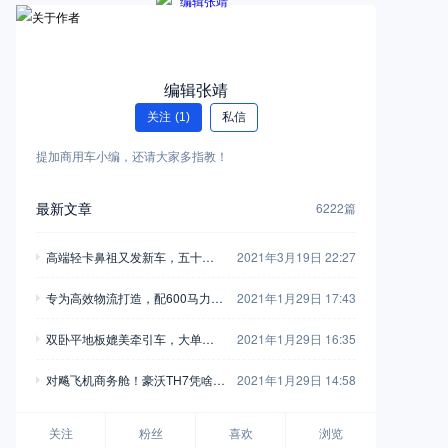
编辑张靖
关注
(1)
私信
提加商用车小编，还请大家多指教！
最新文章
6222篇
高端轻卡鼻祖又发新车，五十铃
2021年3月19日 22:27
翼放轻卡全评测，钟爱五十铃的
专为高效物流打造，配600马力玉
2021年1月29日 17:43
别错过
柴，再带您见识一款乘龙H7陆航
双卧平地板媲美牵引车，大单桥7
2021年1月29日 16:35
版牵引车
0方货箱，格尔发A5X载货车实拍
对飚飞机商务舱！豪沃TH7凭啥开
2021年1月29日 14:58
着如此舒适？
关注
粉丝
喜欢
浏览