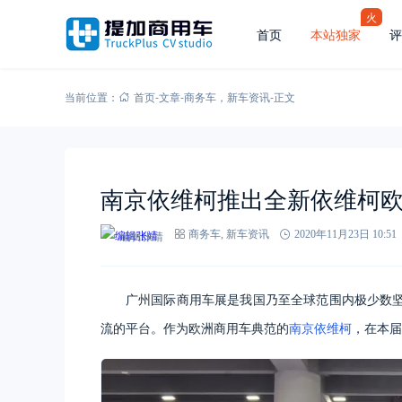
火
首页
本站独家
评
当前位置：
首页
-
文章
-
商务车
，
新车资讯
-
正文
南京依维柯推出全新依维柯欧胜2
编辑张靖
商务车
,
新车资讯
2020年11月23日 10:51
广州国际商用车展是我国乃至全球范围内极少数
流的平台。作为欧洲商用车典范的
南京依维柯
，在本届