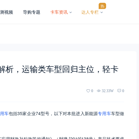
热
测视频
导购专题
卡车资讯
达人专栏
录解析，运输类车型回归主位，轻卡
0
32.33W
0
用车
包括35家企业74型号，以下对本批进入新能源
专用车
车型做
用财政补贴政策的通知》（财建 [2019]138号）产品技术要求