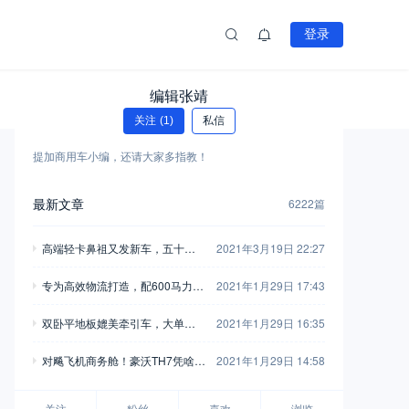
登录
编辑张靖
关注
(1)
私信
提加商用车小编，还请大家多指教！
最新文章
6222篇
高端轻卡鼻祖又发新车，五十铃
2021年3月19日 22:27
翼放轻卡全评测，钟爱五十铃的
专为高效物流打造，配600马力玉
2021年1月29日 17:43
别错过
柴，再带您见识一款乘龙H7陆航
双卧平地板媲美牵引车，大单桥7
2021年1月29日 16:35
版牵引车
0方货箱，格尔发A5X载货车实拍
对飚飞机商务舱！豪沃TH7凭啥开
2021年1月29日 14:58
着如此舒适？
关注
粉丝
喜欢
浏览