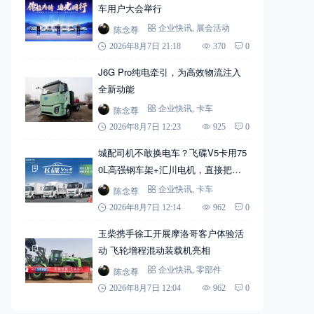
车用户大会举行
陈念尊
企业快讯
,
展会活动
2026年8月7日 21:18
370
0
J6G Pro纯电牵引，为高效物流注入
全新动能
陈念尊
企业快讯
,
卡车
2026年8月7日 12:23
925
0
城配司机不敢换电车？飞碟V5卡用75
0L高强钢车架+汇川电机，直接把信
心拉满
陈念尊
企业快讯
,
卡车
2026年8月7日 12:14
962
0
玉柴携手徐工开展摩洛哥客户体验活
动 飞轮增程混动装载机亮相
陈念尊
企业快讯
,
零部件
2026年8月7日 12:04
962
0