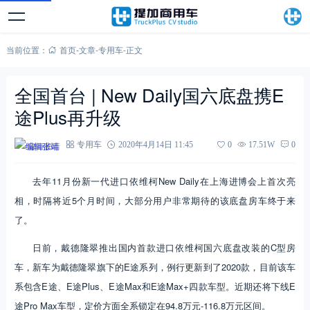
当前位置：
首页
-
文章
-
专用车
-
正文
全国首台 | New Daily国六底盘携E
途Plus再升级
编辑张靖
专用车
2020年4月14日 11:45
0
17.51W
0
去年11月份新一代进口依维柯New Daily在上海进博会上首次亮
相，时隔将近5个月时间，大部分用户非常期待的该底盘房车终于来
了。
日前，戴德隆翠推出国内首款进口依维柯国六底盘改装的C型房
车，新车为戴德隆翠旗下的E途系列，例行更新到了2020款，目前该车
系包含E途、E途Plus、E途Max和E途Max+四款车型。近期还将下线E
途Pro Max车型，定价方面全系锁定在94.8万元-116.8万元区间。