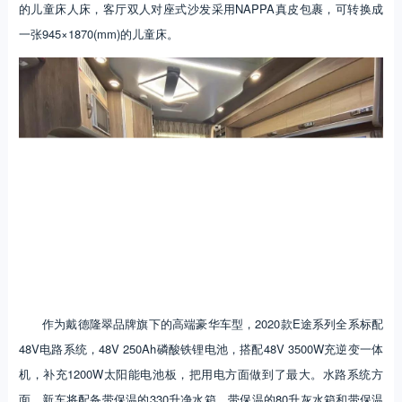
的儿童床人床，客厅双人对座式沙发采用NAPPA真皮包裹，可转换成
一张945×1870(mm)的儿童床。
作为戴德隆翠品牌旗下的高端豪华车型，2020款E途系列全系标配
48V电路系统，48V 250Ah磷酸铁锂电池，搭配48V 3500W充逆变一体
机，补充1200W太阳能电池板，把用电方面做到了最大。水路系统方
面，新车将配备带保温的330升净水箱，带保温的80升灰水箱和带保温