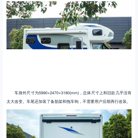
车身外尺寸为5990×2470×3180(mm)，总体尺寸上和旧款几乎没有
太大改变。车尾还加装了备胎架和拖车钩，不需要用户后期再行改装。