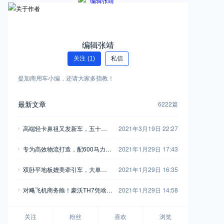
编辑张靖
关注
(1)
私信
提加商用车小编，还请大家多指教！
最新文章
6222篇
高端轻卡鼻祖又发新车，五十铃
2021年3月19日 22:27
翼放轻卡全评测，钟爱五十铃的
专为高效物流打造，配600马力玉
2021年1月29日 17:43
别错过
柴，再带您见识一款乘龙H7陆航
双卧平地板媲美牵引车，大单桥7
2021年1月29日 16:35
版牵引车
0方货箱，格尔发A5X载货车实拍
对飚飞机商务舱！豪沃TH7凭啥开
2021年1月29日 14:58
着如此舒适？
关注
粉丝
喜欢
浏览