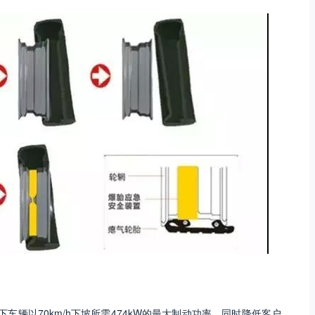
下车辆以70km/h下坡所需474kW的最大制动功率，同时降低客户