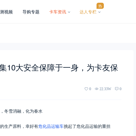
热
测视频
导购专题
卡车资讯
达人专栏
车集10大安全保障于一身，为卡友保
0
22.33W
0
，冬雪消融，化为春水
的生产原料，幸好有
危化品运输车
挑起了危化品运输的重担