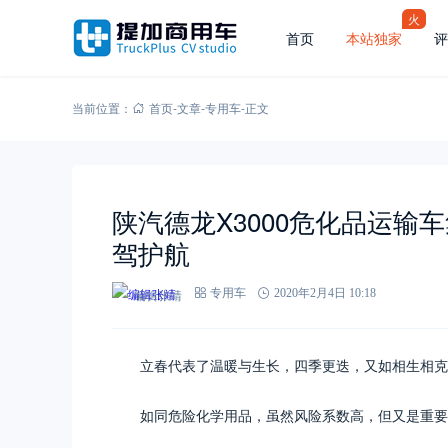
火
首页
本站独家
评
当前位置：
首页
-
文章
-
专用车
-
正文
陕汽德龙X3000危化品运输
驾护航
编辑张靖
专用车
2020年2月4日 10:18
立春代表了温暖与生长，四季更迭，又如相生相克
如同危险化学用品，虽然风险系数高，但又是重要