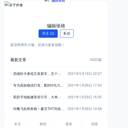
编辑张靖
关注
(1)
私信
提加商用车小编，还请大家多指教！
最新文章
6222篇
高端轻卡鼻祖又发新车，五十铃
2021年3月19日 22:27
翼放轻卡全评测，钟爱五十铃的
专为高效物流打造，配600马力玉
2021年1月29日 17:43
别错过
柴，再带您见识一款乘龙H7陆航
双卧平地板媲美牵引车，大单桥7
2021年1月29日 16:35
版牵引车
0方货箱，格尔发A5X载货车实拍
对飚飞机商务舱！豪沃TH7凭啥开
2021年1月29日 14:58
着如此舒适？
关注
粉丝
喜欢
浏览