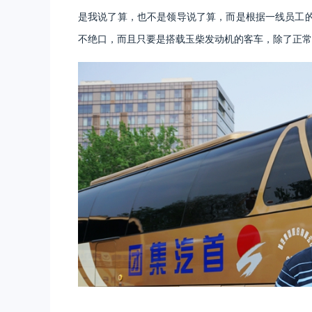
是我说了算，也不是领导说了算，而是根据一线员工
不绝口，而且只要是搭载玉柴发动机的客车，除了正常