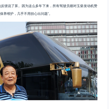
的反馈说了算。因为这么多年下来，所有驾驶员都对玉柴发动机赞
保养维护，几乎不用担心出问题”。