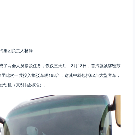
汽集团负责人杨静
成了两会人员接驳任务，仅仅三天后，3月18日，首汽就紧锣密鼓
团此次一共投入接驳车辆198台，这其中就包括62台大型客车，
58发动机（京5排放标准）。