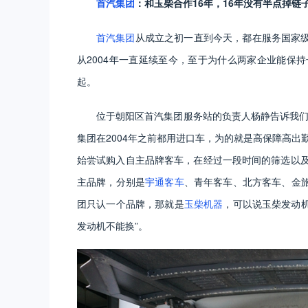
首汽集团
：和玉柴合作
16
年，
16
年没有半点掉链
首汽集团
从成立之初一直到今天，都在服务国家
从2004年一直延续至今，至于为什么两家企业能保
起。
位于朝阳区首汽集团服务站的负责人杨静告诉我们
集团在2004年之前都用进口车，为的就是高保障高出
始尝试购入自主品牌客车，在经过一段时间的筛选以及
主品牌，分别是
宇通客车
、青年客车、北方客车、金
团只认一个品牌，那就是
玉柴机器
，可以说玉柴发动
发动机不能换”。