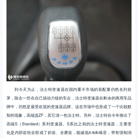
到今天为止，法士特变速器在国内重卡市场的装配量仍然名列前
茅，除去一些在自己搞动力链的车企，法士特变速器在剩余的商用车品
牌中，仍然是最受欢迎的变速器品牌。这在市场中也形成了一个比较默
契的现象，高端选ZF，其它清一色法士特。另外，法士特在今年推出了
高端S（Standard）系列变速器。S系比之前的法士特变速器，主要变
化是内部齿轮全部成了斜齿、全磨齿，能减低6-8db噪音，带有强制润