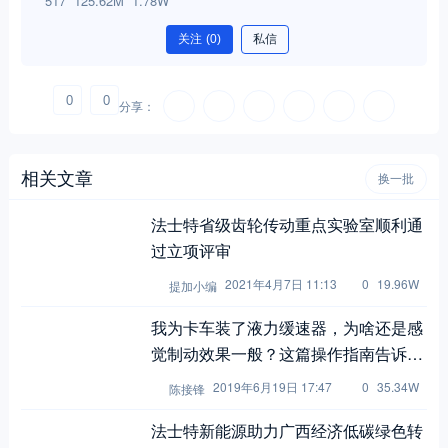
517
125.62M
1.78W
关注
(0)
私信
0
0
分享：
相关文章
换一批
法士特省级齿轮传动重点实验室顺利通
过立项评审
2021年4月7日 11:13
0
19.96W
提加小编
我为卡车装了液力缓速器，为啥还是感
觉制动效果一般？这篇操作指南告诉
您！
2019年6月19日 17:47
0
35.34W
陈接锋
法士特新能源助力广西经济低碳绿色转