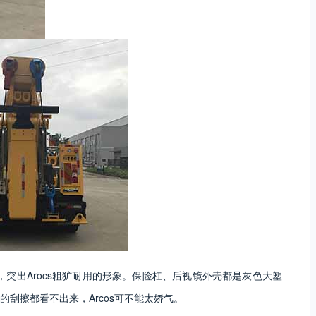
，突出
Arocs
粗犷耐用的形象。保险杠、后视镜外壳都是灰色大塑
的刮擦都看不出来，
Arcos
可不能太娇气。