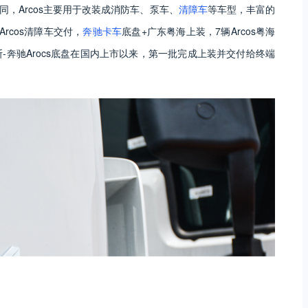
同，
Arcos
主要用于改装成消防车、泵车、
清障车
等车型，丰富的
Arcos
清障车交付，
奔驰卡车
底盘
+
广东粤海上装，
7
辆
Arcos
粤海
斯
-
奔驰
Arocs
底盘在国内上市以来，第一批完成上装并交付给终端