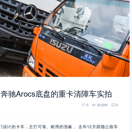
驰Arocs底盘的重卡清障车实拍
0
38.60W
0
门设计的卡车，主打可靠、耐用的形象， 去年
12
月跟随公路车