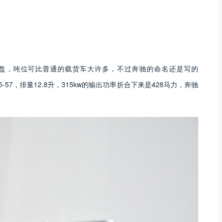
盘，吨位可比普通的载货车大许多，不过奔驰的命名还是写的
5-57
，排量
12.8
升，
315kw
的输出功率折合下来是
428
马力，奔驰