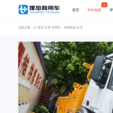
火
首页
本站独家
评
当前位置：
首页
-
文章
-
专用车
，
评测实拍
-
正文