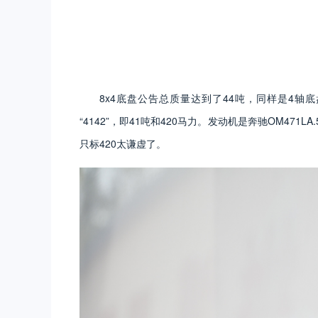
8x4
底盘公告总质量达到了
44
吨，同样是
4
轴底
“
4142
”，即
41
吨和
420
马力。发动机是奔驰
OM471LA.
只标
420
太谦虚了。