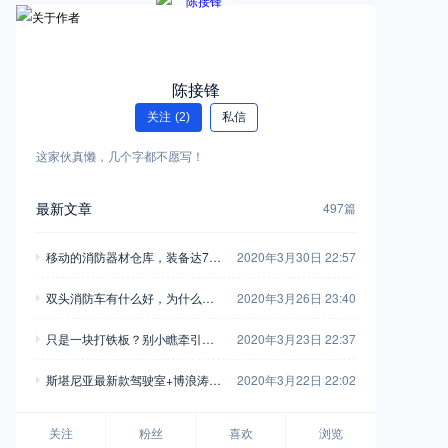
陈接锋
关注
(2)
私信
这家伙真懒，几个字都不愿写！
最新文章
497篇
移动的消防器材仓库，装备达700
2020年3月30日 22:57
多件，少见的徐工特种消防车实
双头消防车有什么好，为什么售
2020年3月26日 23:40
拍
价高昂也要买？实拍齐格勒双头
只是一块打铁板？别小瞧牵引车
2020年3月23日 22:37
消防车告诉你
上的鞍座，它的配置比你想象的
斯堪尼亚最新款驾驶室+博浪涛专
2020年3月22日 22:02
要多
业上装，带您见识一款世界顶级
消防车！
关注
粉丝
喜欢
浏览