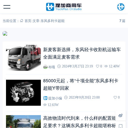
当前位置：
首页
-
文章
-
东风多利卡超能
7
篇
新麦客新选择，东风轻卡收割机运输车
全面满足麦客需求
布嘎
2024年3月27日 23:19
0
12.40W
85000元起，将“十项全能”东风多利卡
超能Y带回家
提加小编
2023年9月20日 23:00
0
12.63W
高效物流时代到来，什么样的配置能满
足要求？这辆东风多利卡超能堪称标杆