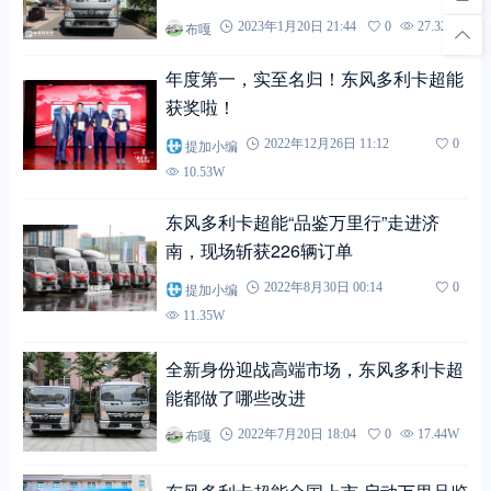
布嘎
2023年1月20日 21:44
0
27.32W
年度第一，实至名归！东风多利卡超能
获奖啦！
提加小编
2022年12月26日 11:12
0
10.53W
东风多利卡超能“品鉴万里行”走进济
南，现场斩获226辆订单
提加小编
2022年8月30日 00:14
0
11.35W
全新身份迎战高端市场，东风多利卡超
能都做了哪些改进
布嘎
2022年7月20日 18:04
0
17.44W