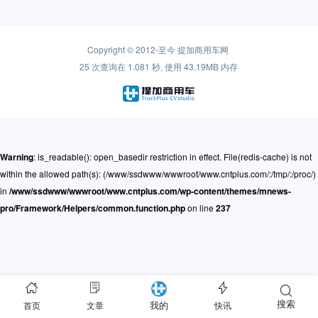
Copyright © 2012-至今
提加商用车网
25 次查询在 1.081 秒, 使用 43.19MB 内存
Warning
: is_readable(): open_basedir restriction in effect. File(redis-cache) is not
within the allowed path(s): (/www/ssdwww/wwwroot/www.cntplus.com/:/tmp/:/proc/)
in
/www/ssdwww/wwwroot/www.cntplus.com/wp-content/themes/mnews-
pro/Framework/Helpers/common.function.php
on line
237
搜索
首页
文章
快讯
我的