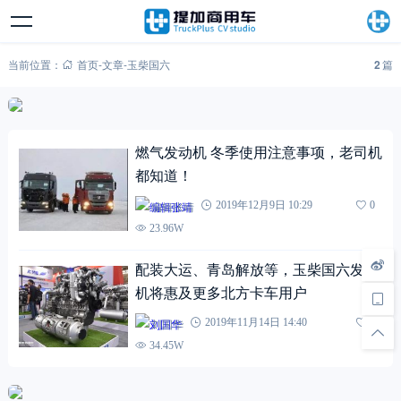
当前位置：
首页
-
文章
-
玉柴国六
2
篇
燃气发动机 冬季使用注意事项，老司机
都知道！
编辑张靖
2019年12月9日 10:29
0
23.96W
配装大运、青岛解放等，玉柴国六发动
机将惠及更多北方卡车用户
刘国华
2019年11月14日 14:40
0
34.45W