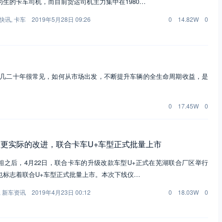
生的卡车司机，而目前货运司机主力集中在1980…
快讯
,
卡车
2019年5月28日 09:26
0
14.82W
0
几二十年很常见，如何从市场出发，不断提升车辆的全生命周期收益，是
0
17.45W
0
更实际的改进，联合卡车U+车型正式批量上市
相之后，4月22日，联合卡车的升级改款车型U+正式在芜湖联合厂区举行
也标志着联合U+车型正式批量上市。本次下线仪…
,
新车资讯
2019年4月23日 00:12
0
18.03W
0