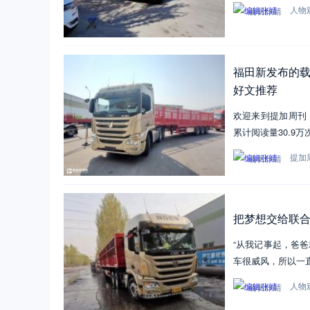
人物
编辑张靖
福田新发布的载
好文推荐
欢迎来到提加周刊，
累计阅读量30.9万
提加
编辑张靖
把梦想交给联
“从我记事起，爸
车很威风，所以一
人物
编辑张靖