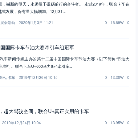
，崭新的明天，永远属于砥砺前行的奋斗者。 走过2019年，联合卡车在
式发展，保有量大幅增加。12月31…
,
展会活动
2020年1月3日 11:21
0
16.69W
0
中国国际卡车节油大赛牵引车组冠军
商用汽车新闻传媒主办的第十二届中国国际卡车节油大赛（以下简称“节油大
京举行。联合卡车U+600马力6×4牵引车…
快讯
,
卡车
2019年12月26日 10:15
0
13.30W
0
强，超大驾驶空间，联合U+真正实用的卡车
2019年12月24日 10:04
0
13.95W
0