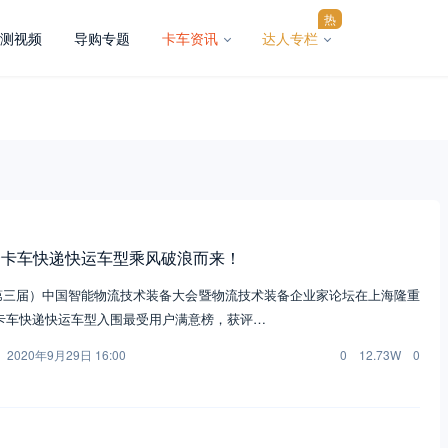
热
测视频
导购专题
卡车资讯
达人专栏
合卡车快递快运车型乘风破浪而来！
0（第三届）中国智能物流技术装备大会暨物流技术装备企业家论坛在上海隆重
卡车快递快运车型入围最受用户满意榜，获评…
2020年9月29日 16:00
0
12.73W
0