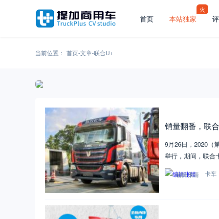
火
首页
本站独家
评
当前位置：
首页
-
文章
-
联合U+
销量翻番，联
9月26日，202
举行，期间，联合
卡车
编辑张靖