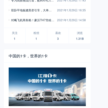
专为高效物流打造，配600马力玉
2021年1月29日 17:43
别错过
柴，再带您见识一款乘龙H7陆航
双卧平地板媲美牵引车，大单桥7
2021年1月29日 16:35
版牵引车
0方货箱，格尔发A5X载货车实拍
对飚飞机商务舱！豪沃TH7凭啥开
2021年1月29日 14:58
着如此舒适？
关注
粉丝
喜欢
浏览
1
1
3
1.31B
中国的1卡，世界的1卡