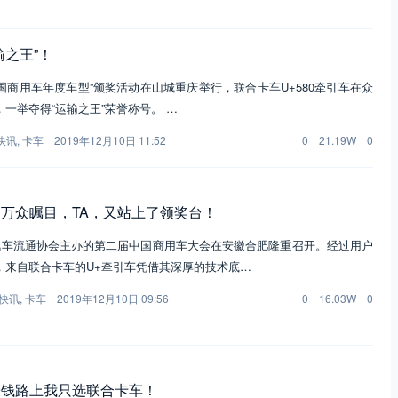
输之王”！
0“中国商用车年度车型”颁奖活动在山城重庆举行，联合卡车U+580牵引车在众
一举夺得“运输之王”荣誉称号。 …
快讯
,
卡车
2019年12月10日 11:52
0
21.19W
0
万众瞩目，TA，又站上了领奖台！
国汽车流通协会主办的第二届中国商用车大会在安徽合肥隆重召开。经过用户
，来自联合卡车的U+牵引车凭借其深厚的技术底…
快讯
,
卡车
2019年12月10日 09:56
0
16.03W
0
赚钱路上我只选联合卡车！