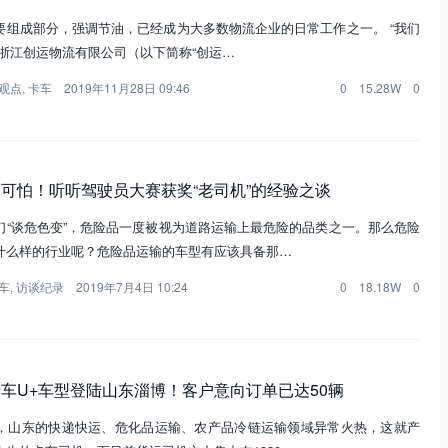
要组成部分，强调节油，已经成为大多数物流企业的日常工作之一。 “我们
”浙江创运物流有限公司（以下简称“创运…
观点
,
卡车
2019年11月28日 09:46
0
15.28W
0
可怕！听听驾驶员大赛获奖“老司机”的经验之谈
们“谈危色变”，危险品一度被视为道路运输上最危险的品类之一。那么危险
什么样的行业呢？危险品运输的车型有应该具备那…
车
,
访谈纪录
2019年7月4日 10:24
0
18.18W
0
车U+车型登陆山东淄博！客户意向订单已达50辆
，山东的快递快运、危化品运输、农产品冷链运输领域异常火热，这就产