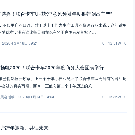
+”选择！联合卡车U+获评“意见领袖年度推荐创富车型”
，不如用户的口碑。对于以卡车作为生产工具的货运行业来说，这句话更
车的优劣，没有谁比每天都在跑车的用户更有发言权了…
2020年3月18日 09:21
0
12.51W
0
扬帆2020！联合卡车2020年度商务大会圆满举行
年已悄然拉开序幕。上一个十年，行业见证了联合卡车从无到有的诞生历
年奋进的真实写照。而今，正值向第二个十年迈进的关…
,
展会活动
2020年1月14日 14:04
0
15.86W
0
用户跨年迎新、共话未来