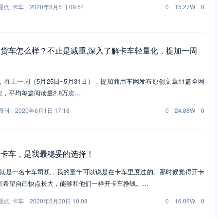
观点
,
卡车
2020年8月5日 09:54
0
15.27W
0
货车怎么样？不止是减重,深入了解卡车轻量化，提加一周
在上一周（5月25日~5月31日），提加商用车网发布原创文章11篇全网
次，平均每篇阅读量2.8万次…
周刊
2020年6月1日 17:18
0
24.88W
0
合卡车，是我最稳妥的选择！
爸就是一名卡车司机，我的童年可以说是在卡车里度过的。那时候觉得开卡
直希望自己快点长大，能够和他们一样开卡车挣钱。…
观点
,
卡车
2020年5月20日 10:08
0
16.06W
0