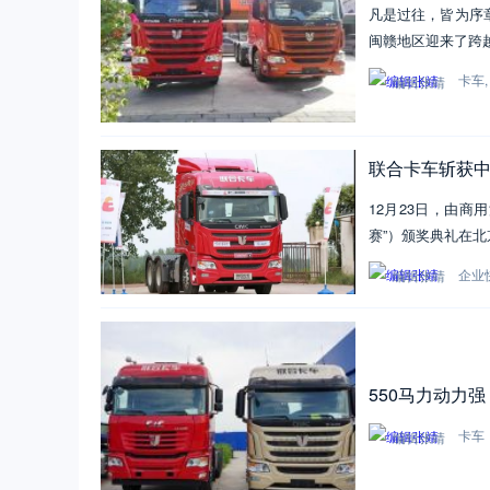
凡是过往，皆为序章
闽赣地区迎来了跨越
卡车
编辑张靖
联合卡车斩获
12月23日，由
赛”）颁奖典礼在北
企业
编辑张靖
550马力动力
卡车
编辑张靖