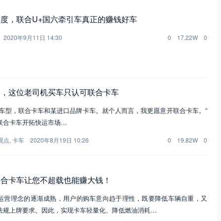
度，联合U+国六牵引车真正的赚钱好车
2020年9月11日 14:30
0
17.22W
0
修，这位老司机买车只认可联合卡车
款车型，联合卡车和某进口品牌卡车。就个人而言，我更愿意开联合卡车。”
联合卡车开拓快运市场…
观点
,
卡车
2020年8月19日 10:26
0
19.82W
0
联合卡车让您不超载也能赚大钱！
运营理念的逐渐成熟，用户的购车意向趋于理性，既要降低车辆自重，又
法规上牌要求。因此，实现卡车轻量化、降低燃油消耗…