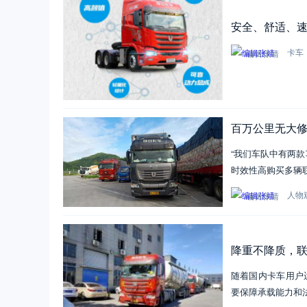
安全、舒适、速
卡车
编辑张靖
百万公里无大
“我们车队中有两
时效性高购买多辆
人物
编辑张靖
降重不降质，
随着国内卡车用户
要保障承载能力和