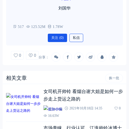
刘国华
517
125.52M
1.78W
关注
(0)
私信
0
0
分享：
相关文章
换一批
女司机开帅铃 看烟台谢大姐是如何一步
步走上货运之路的
提加小编
2021年10月18日 14:35
0
16.63W
市场青睐、行业认可，江淮帅铃冰博士