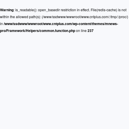
Warning
: is_readable(): open_basedir restriction in effect. File(redis-cache) is not
within the allowed path(s): (/www/ssdwww/wwwroot/www.cntplus.com/:/tmp/:/proc/)
in
/www/ssdwww/wwwroot/www.cntplus.com/wp-content/themes/mnews-
pro/Framework/Helpers/common.function.php
on line
237