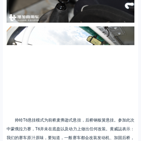
帅铃T6悬挂模式为前桥麦弗逊式悬挂，后桥钢板簧悬挂。参加此次
中蒙俄拉力赛，T6并未在底盘以及动力上做出任何改装。黄威誌表示：
我们的赛车原汁原味，要知道，一般赛车都会改装发动机、加固后桥，