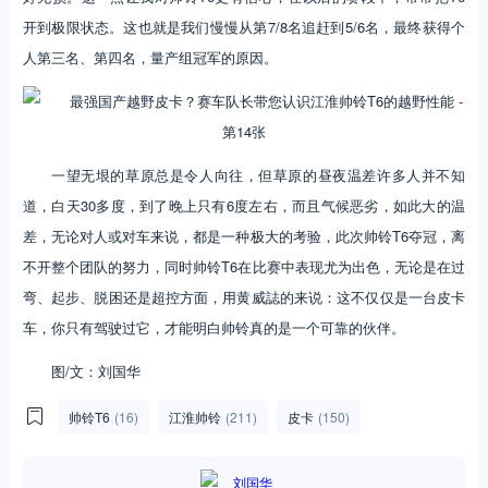
开到极限状态。这也就是我们慢慢从第7/8名追赶到5/6名，最终获得个
人第三名、第四名，量产组冠军的原因。
一望无垠的草原总是令人向往，但草原的昼夜温差许多人并不知
道，白天30多度，到了晚上只有6度左右，而且气候恶劣，如此大的温
差，无论对人或对车来说，都是一种极大的考验，此次帅铃T6夺冠，离
不开整个团队的努力，同时帅铃T6在比赛中表现尤为出色，无论是在过
弯、起步、脱困还是超控方面，用黄威誌的来说：这不仅仅是一台皮卡
车，你只有驾驶过它，才能明白帅铃真的是一个可靠的伙伴。
图/文：刘国华
帅铃T6
(16)
江淮帅铃
(211)
皮卡
(150)