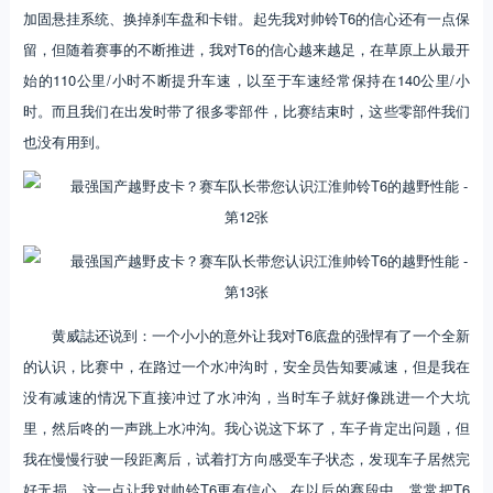
加固悬挂系统、换掉刹车盘和卡钳。起先我对帅铃T6的信心还有一点保
留，但随着赛事的不断推进，我对T6的信心越来越足，在草原上从最开
始的110公里/小时不断提升车速，以至于车速经常保持在140公里/小
时。而且我们在出发时带了很多零部件，比赛结束时，这些零部件我们
也没有用到。
黄威誌还说到：一个小小的意外让我对T6底盘的强悍有了一个全新
的认识，比赛中，在路过一个水冲沟时，安全员告知要减速，但是我在
没有减速的情况下直接冲过了水冲沟，当时车子就好像跳进一个大坑
里，然后咚的一声跳上水冲沟。我心说这下坏了，车子肯定出问题，但
我在慢慢行驶一段距离后，试着打方向感受车子状态，发现车子居然完
好无损。这一点让我对帅铃T6更有信心，在以后的赛段中，常常把T6