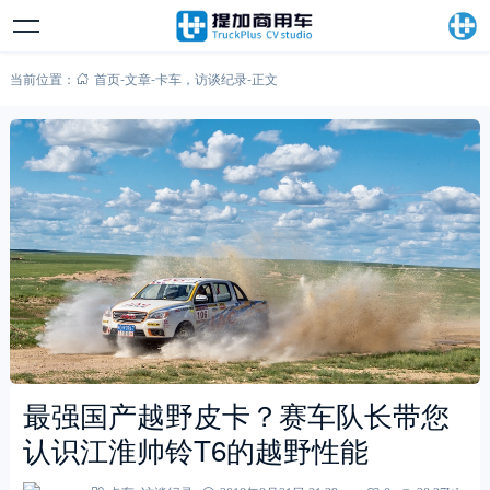
当前位置：
首页
-
文章
-
卡车
，
访谈纪录
-
正文
最强国产越野皮卡？赛车队长带您
认识江淮帅铃T6的越野性能