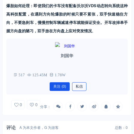
爆胎如何处理：即使我们的卡车没有配备沃尔沃VDS动态转向系统这种
高科技配置，在遇到方向轮爆胎的时候只要不紧张，双手快速稳住方
向，不要急刹车，慢慢控制车辆减速停车就能保证安全。开车改掉单手
握方向盘的陋习，双手放在方向盘上应对突发情况
。
刘国华
517
125.45M
1.78W
关注
(0)
私信
0
0
分享：
评论
A 为本文作者，G 为游客
总数：0