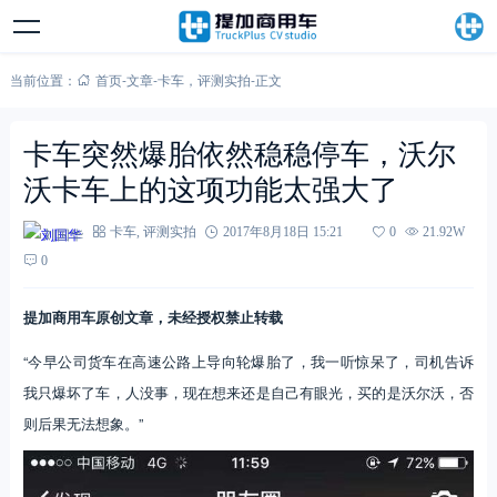
当前位置：
首页
-
文章
-
卡车
，
评测实拍
-
正文
卡车突然爆胎依然稳稳停车，沃尔
沃卡车上的这项功能太强大了
刘国华
卡车
,
评测实拍
2017年8月18日 15:21
0
21.92W
0
提加商用车原创文章，未经授权禁止转载
“今早公司货车在高速公路上导向轮爆胎了，我一听惊呆了，司机告诉
我只爆坏了车，人没事，现在想来还是自己有眼光，买的是沃尔沃，否
则后果无法想象。”