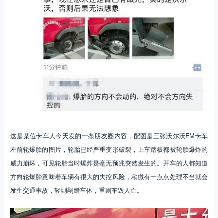
这是某位卡车人今天发的一条朋友圈内容，配图是三张沃尔沃FM卡车
左前轮爆胎的图片，轮胎已经严重变形破裂，上车踏板都被轮胎爆炸的
威力崩坏，可见轮胎当时爆炸是毫无预兆突然发生的。开车的人都知道
方向轮爆胎意味着车辆有很大的失控风险，稍微有一点点处理不当就会
发生交通事故，轻则剐蹭车体，重则车毁人亡。