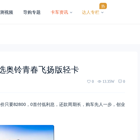
热
测视频
导购专题
卡车资讯
达人专栏
选奥铃青春飞扬版轻卡
0
13.35W
0
只要82800，0首付低利息，还款周期长，购车先人一步，创业