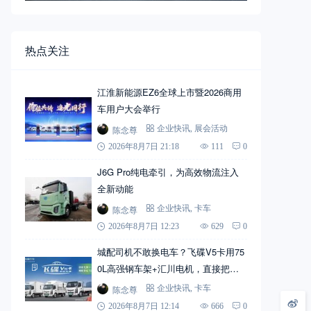
热点关注
江淮新能源EZ6全球上市暨2026商用
车用户大会举行
陈念尊
企业快讯
,
展会活动
2026年8月7日 21:18
111
0
J6G Pro纯电牵引，为高效物流注入
全新动能
陈念尊
企业快讯
,
卡车
2026年8月7日 12:23
629
0
城配司机不敢换电车？飞碟V5卡用75
0L高强钢车架+汇川电机，直接把信
心拉满
陈念尊
企业快讯
,
卡车
2026年8月7日 12:14
666
0