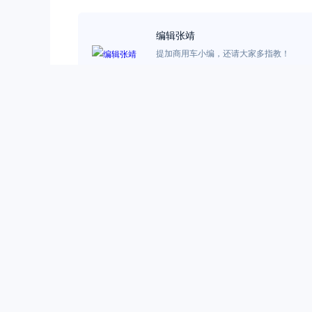
编辑张靖
提加商用车小编，还请大家多指教！
6.22K
1.27B
3
10.10W
0
0
相关文章
六大专属定制
随着市场竞争愈加
求更加迫切。202
张赫
卡车
,