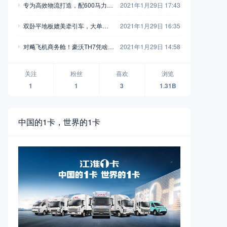
专为高效物流打造，配600马力玉
2021年1月29日 17:43
别错过
柴，再带您见识一款乘龙H7陆航
双卧平地板媲美牵引车，大单桥7
2021年1月29日 16:35
版牵引车
0方货箱，格尔发A5X载货车实拍
对飚飞机商务舱！豪沃TH7凭啥开
2021年1月29日 14:58
着如此舒适？
关注
粉丝
喜欢
浏览
1
1
3
1.31B
中国的1卡，世界的1卡