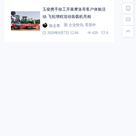
玉柴携手徐工开展摩洛哥客户体验活
动 飞轮增程混动装载机亮相
陈念尊
企业快讯
,
零部件
2026年8月7日 12:04
629
0