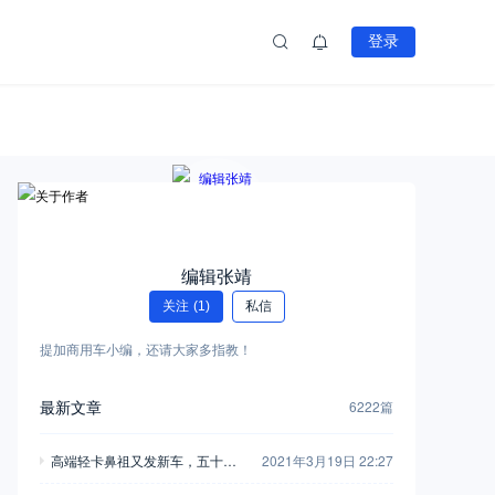
登录
编辑张靖
关注
(1)
私信
提加商用车小编，还请大家多指教！
最新文章
6222篇
高端轻卡鼻祖又发新车，五十铃
2021年3月19日 22:27
翼放轻卡全评测，钟爱五十铃的