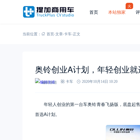
火
首页
本站独家
评
当前位置：
首页
-
文章
-
卡车
-
正文
奥铃创业A计划，年轻创业就
编辑张靖
卡车
2020年10月14日 10:20
年轻人创业的第一台车奥铃青春飞扬版，底盘起售价
首选A计划。