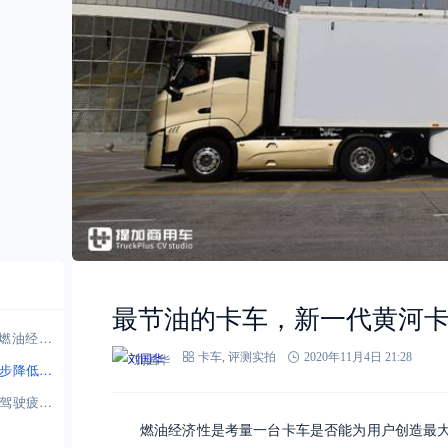
最节油的卡车，新一代黄河
燃油经济
刘国华
卡车
,
评测实拍
2020年11月4日 21:28
一步降低油
低驾驶疲劳
燃油经济性是考量一台卡车是否能为用户创造最