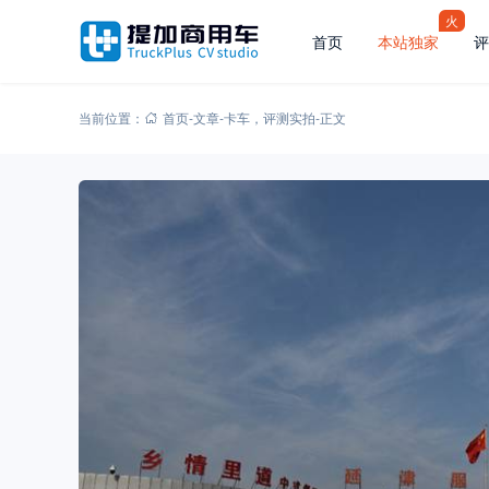
火
首页
本站独家
评
当前位置：
首页
-
文章
-
卡车
，
评测实拍
-
正文