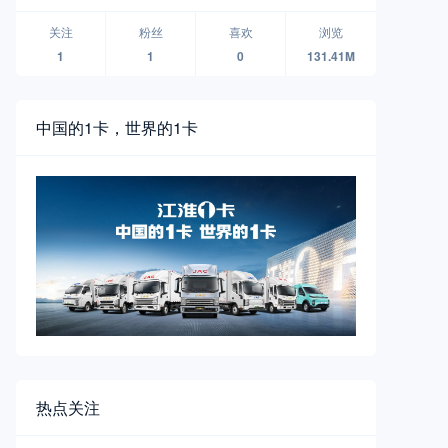
看斯堪尼亚卡车如何助力它成功转
型
关注
粉丝
喜欢
浏览
1
1
0
131.41M
中国的1卡，世界的1卡
热点关注