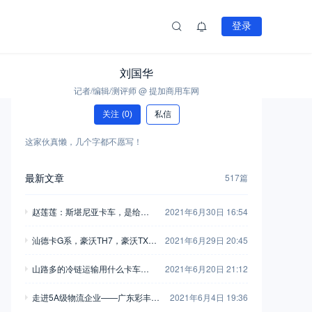
登录
刘国华
记者/编辑/测评师 @ 提加商用车网
关注
(0)
私信
这家伙真懒，几个字都不愿写！
最新文章
517篇
赵莲莲：斯堪尼亚卡车，是给女
2021年6月30日 16:54
性卡车司机最好的“礼物”
汕德卡G系，豪沃TH7，豪沃TX，
2021年6月29日 20:45
从高端到经济，带您看国六时代
山路多的冷链运输用什么卡车
2021年6月20日 21:12
重汽三大明星车型
好？福建羊程冷链：我最信赖斯
走进5A级物流企业——广东彩丰，
2021年6月4日 19:36
堪尼亚