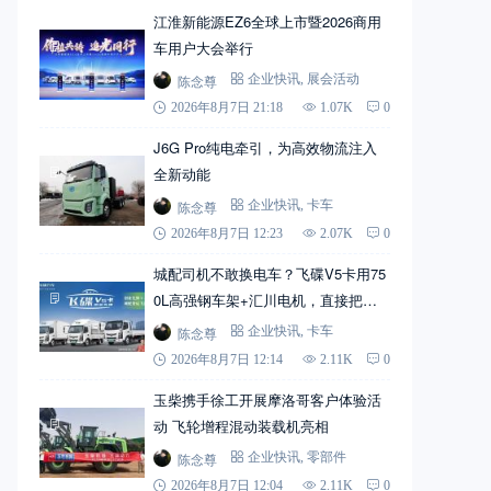
江淮新能源EZ6全球上市暨2026商用
车用户大会举行
陈念尊
企业快讯
,
展会活动
2026年8月7日 21:18
1.07K
0
J6G Pro纯电牵引，为高效物流注入
全新动能
陈念尊
企业快讯
,
卡车
2026年8月7日 12:23
2.07K
0
城配司机不敢换电车？飞碟V5卡用75
0L高强钢车架+汇川电机，直接把信
心拉满
陈念尊
企业快讯
,
卡车
2026年8月7日 12:14
2.11K
0
玉柴携手徐工开展摩洛哥客户体验活
动 飞轮增程混动装载机亮相
陈念尊
企业快讯
,
零部件
2026年8月7日 12:04
2.11K
0