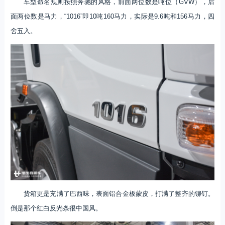
车型命名规则按照奔驰的风格，前面两位数是吨位（GVW），后
面两位数是马力，“1016”即10吨160马力，实际是9.6吨和156马力，四
舍五入。
货箱更是充满了巴西味，表面铝合金板蒙皮，打满了整齐的铆钉。
倒是那个红白反光条很中国风。