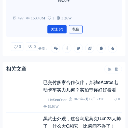
497
153.48M
1
3.26W
关注
(2)
私信
0
0
分享：
相关文章
换一批
已交付多家合作伙伴，奔驰eActros电
动卡车实力几何？实拍带你好好看看
HeSeaOtter
2023年2月17日 23:08
0
19.67W
黑武士外观，这台乌尼莫克U4023太帅
了，什么大G和它一比瞬间不香了！
HeSeaOtter
2024年4月19日 23:24
0
40.76W