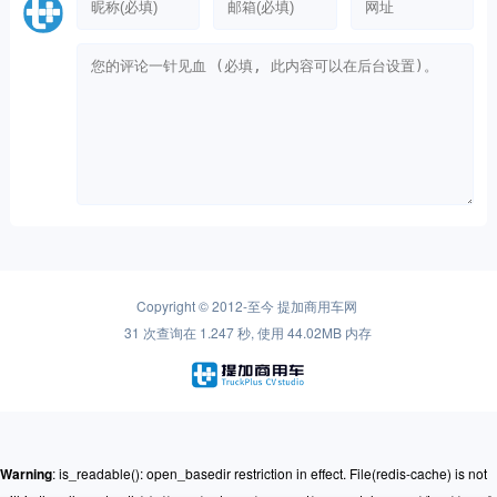
Copyright © 2012-至今
提加商用车网
31 次查询在 1.247 秒, 使用 44.02MB 内存
Warning
: is_readable(): open_basedir restriction in effect. File(redis-cache) is not
within the allowed path(s): (/www/ssdwww/wwwroot/www.cntplus.com/:/tmp/:/proc/)
in
/www/ssdwww/wwwroot/www.cntplus.com/wp-content/themes/mnews-
pro/Framework/Helpers/common.function.php
on line
237