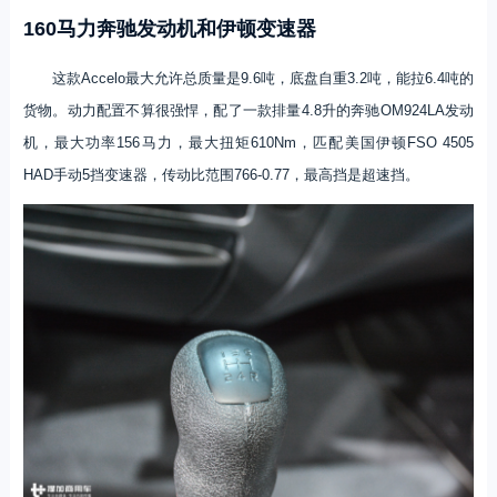
160马力奔驰发动机和伊顿变速器
这款Accelo最大允许总质量是9.6吨，底盘自重3.2吨，能拉6.4吨的
货物。动力配置不算很强悍，配了一款排量4.8升的奔驰OM924LA发动
机，最大功率156马力，最大扭矩610Nm，匹配美国伊顿FSO 4505
HAD手动5挡变速器，传动比范围766-0.77，最高挡是超速挡。