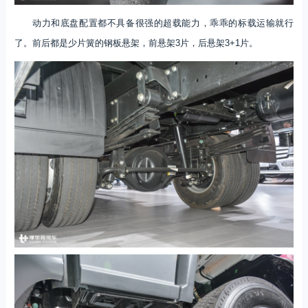
动力和底盘配置都不具备很强的超载能力，乖乖的标载运输就行
了。前后都是少片簧的钢板悬架，前悬架3片，后悬架3+1片。