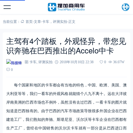
当前位置：
首页
-
文章
-
卡车
，
评测实拍
-
正文
主驾有4个踏板，外观怪异，带您见
识奔驰在巴西推出的Accelo中卡
陈接锋
卡车
,
评测实拍
2018年10月10日 22:38
0
36.07W
0
每个国家和地区的卡车都会有当地的特色，中国、欧洲、美国、澳
大利亚等等，我们一看车的外观风格就能猜个八九不离十。远在大洋彼
岸南美洲的巴西市场也不例外，虽然没有去过巴西，一看卡车的图片就
知道是巴西独有的。由于巴西的汽车市场政策导致很多外国企业在巴西
建造工厂，我们熟知的奔驰、斯堪尼亚、沃尔沃等卡车企业在巴西都有
生产工厂，曾经在中国销售的沃尔沃卡车就有一部分是从巴西进口而