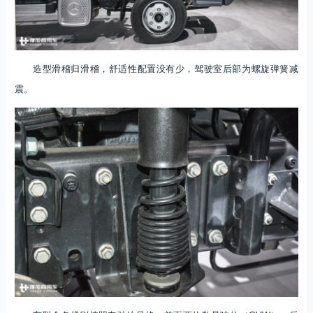
造型滑稽归滑稽，舒适性配置没有少，驾驶室后部为螺旋弹簧减
震。