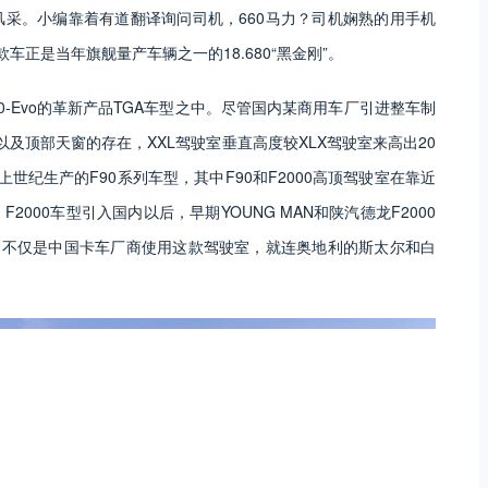
饰风采。小编靠着有道翻译询问司机，660马力？司机娴熟的用手机
车正是当年旗舰量产车辆之一的18.680“黑金刚”。
00-Evo的革新产品TGA车型之中。尽管国内某商用车厂引进整车制
以及顶部天窗的存在，XXL驾驶室垂直高度较XLX驾驶室来高出20
上世纪生产的F90系列车型，其中F90和F2000高顶驾驶室在靠近
2000车型引入国内以后，早期YOUNG MAN和陕汽德龙F2000
，不仅是中国卡车厂商使用这款驾驶室，就连奥地利的斯太尔和白