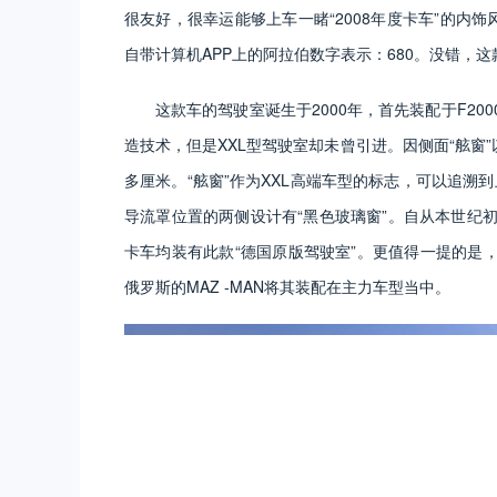
很友好，很幸运能够上车一睹“2008年度卡车”的内
自带计算机APP上的阿拉伯数字表示：680。没错，这款
这款车的驾驶室诞生于2000年，首先装配于F20
造技术，但是XXL型驾驶室却未曾引进。因侧面“舷窗”
多厘米。“舷窗”作为XXL高端车型的标志，可以追溯到
导流罩位置的两侧设计有“黑色玻璃窗”。自从本世纪初 F
卡车均装有此款“德国原版驾驶室”。更值得一提的是
俄罗斯的MAZ -MAN将其装配在主力车型当中。