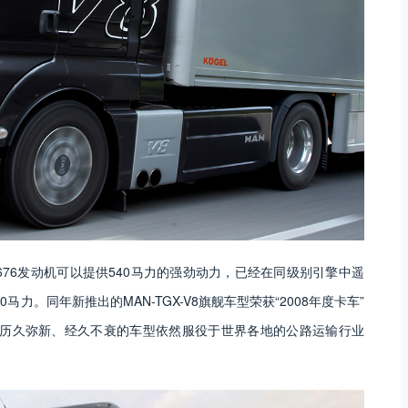
76发动机可以提供540马力的强劲动力，已经在同级别引擎中遥
0马力。同年新推出的MAN-TGX-V8旗舰车型荣获“2008年度卡车”
这款历久弥新、经久不衰的车型依然服役于世界各地的公路运输行业