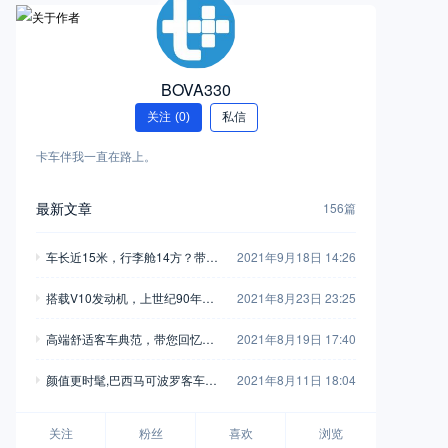
BOVA330
关注
(0)
私信
卡车伴我一直在路上。
最新文章
156篇
车长近15米，行李舱14方？带您
2021年9月18日 14:26
见识两款奔驰在印度市场推出的
搭载V10发动机，上世纪90年代
2021年8月23日 23:25
超长大巴
就高达603马力，这款曼恩F2000
高端舒适客车典范，带您回忆尼
2021年8月19日 17:40
牵引车你肯定没有见过
奥普兰Starliner豪华大巴的发展历
颜值更时髦,巴西马可波罗客车发
2021年8月11日 18:04
程
布全新一代G8车型，还将在国内
生产
关注
粉丝
喜欢
浏览