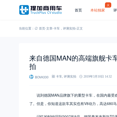
火
首页
本站独家
评
当前位置：
首页
-
文章
-
卡车
，
评测实拍
-
正文
来自德国MAN的高端旗舰卡车
拍
BOVA330
卡车
,
评测实拍
2019年3月10日 14:32
说到德国MAN品牌旗下的重型卡车，在国内最受
了。但是，你知道这款车其实也有V8动力，高达680
记忆的时钟回到2007年9月，德国曼发布新款TG