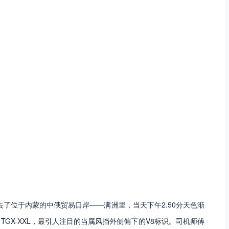
时去了位于内蒙的中俄贸易口岸——满洲里，当天下午2.50分天色渐
GX-XXL，最引人注目的当属风挡外侧偏下的V8标识。司机师傅