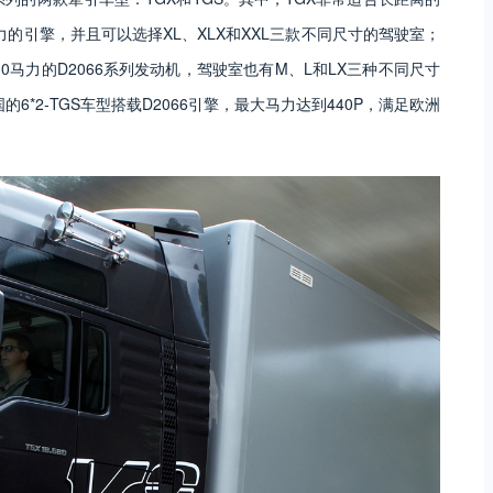
力的引擎，并且可以选择XL、XLX和XXL三款不同尺寸的驾驶室；
10马力的D2066系列发动机，驾驶室也有M、L和LX三种不同尺寸
6*2-TGS车型搭载D2066引擎，最大马力达到440P，满足欧洲