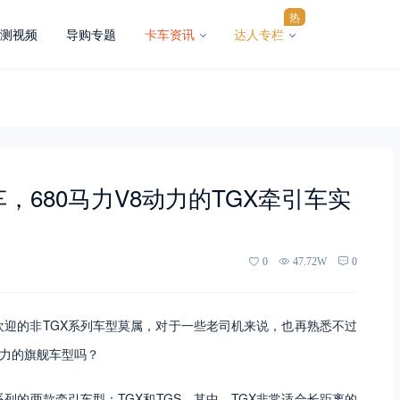
热
测视频
导购专题
卡车资讯
达人专栏
，680马力V8动力的TGX牵引车实
0
47.72W
0
欢迎的非TGX系列车型莫属，对于一些老司机来说，也再熟悉不过
马力的旗舰车型吗？
系列的两款牵引车型：TGX和TGS。其中，TGX非常适合长距离的