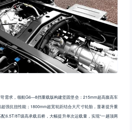
需求，领航G6—8挡重载版构建坚固堡垒：215mm超高腹高车
超强抗扭性能；1800mm超宽轮距结合大尺寸轮胎，显著提升重
6.5T/8T级高承载后桥，大幅提升单次运载量，实现“一趟顶两