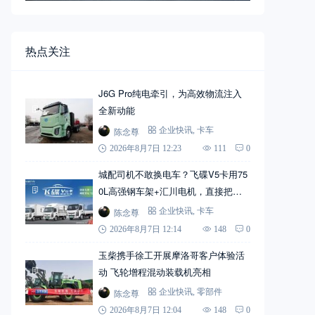
热点关注
J6G Pro纯电牵引，为高效物流注入
全新动能
陈念尊
企业快讯
,
卡车
2026年8月7日 12:23
111
0
城配司机不敢换电车？飞碟V5卡用75
0L高强钢车架+汇川电机，直接把信
心拉满
陈念尊
企业快讯
,
卡车
2026年8月7日 12:14
148
0
玉柴携手徐工开展摩洛哥客户体验活
动 飞轮增程混动装载机亮相
陈念尊
企业快讯
,
零部件
2026年8月7日 12:04
148
0