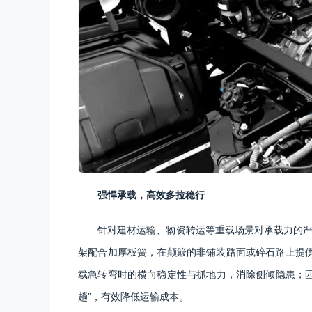
强悍承载，高效多拉稳行
针对建材运输、物资转运等重载场景对承载力的严苛
架配合加厚板簧，在颠簸的非铺装路面或碎石路上提供
载急转弯时的横向稳定性与抓地力，消除侧倾隐患；匹配
趟”，有效降低运输成本。