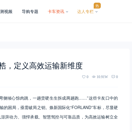
热
测视频
导购专题
卡车资讯
达人专栏
梏，定义高效运输新维度
0
10.91W
0
弯侧倾心惊肉跳，一趟货硬生生拆成两趟跑……”这些卡友口中的
的困局，亟需破局之钥。焕新国际化“FORLAND”车标，尽显硬
以澎湃动力、强悍承载、智慧驾控与可靠品质，为高效运输树立全