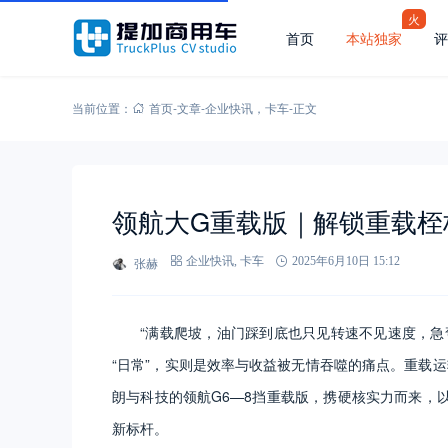
火
首页
本站独家
评
当前位置：
首页
-
文章
-
企业快讯
，
卡车
-
正文
领航大G重载版｜解锁重载桎
张赫
企业快讯
,
卡车
2025年6月10日 15:12
“满载爬坡，油门踩到底也只见转速不见速度，急
“日常”，实则是效率与收益被无情吞噬的痛点。重载运输
朗与科技的领航G6—8挡重载版，携硬核实力而来，
新标杆。