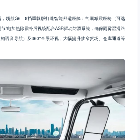
，领航G6—8挡重载版打造智能舒适座舱：气囊减震座椅（可选
节/电加热除霜外后视镜配合ASR驱动防滑系统，确保雨雾湿滑路
如语音导航）及360°全景环视，大幅提升狭窄货场、仓库通道等