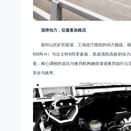
澎湃动力，征服复杂路况
面对山区矿区陡坡、工地泥泞路段的动力挑战，领航
500N·m）与法士特8挡变速箱，形成强劲高效的动
尬；精心调校的齿比与换挡机构确保坡道换挡如行云流
安全与效率。