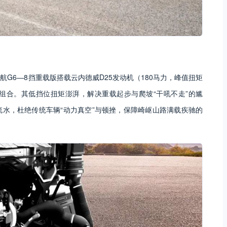
G6—8挡重载版搭载云内德威D25发动机（180马力，峰值扭矩
力组合。其低挡位扭矩澎湃，解决重载起步与爬坡“干吼不走”的尴
水，杜绝传统车辆“动力真空”与顿挫，保障崎岖山路满载疾驰的