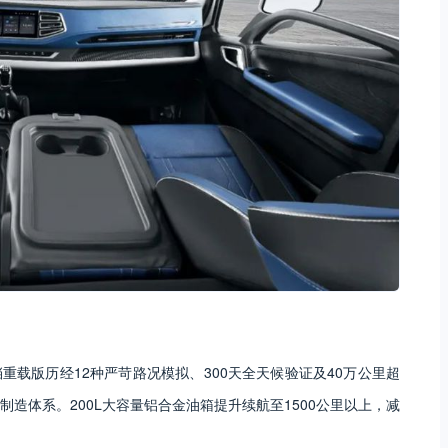
重载版历经12种严苛路况模拟、300天全天候验证及40万公里超
造体系。200L大容量铝合金油箱提升续航至1500公里以上，减