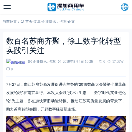
当前位置：
首页
-
文章
-
企业快讯
，
卡车
-
正文
数百名苏商齐聚，徐工数字化转型
实践引关注
编辑张靖
企业快讯
,
卡车
2019年8月4日 10:26
0
17.09W
0
7月27日，由江苏省苏商发展促进会主办的“2019数商大会暨第七届苏商
发展论坛”在南京举行。本次大会以“技术+生态——数字时代实业进化
论”为主题，旨在加快新旧动能转换、推动江苏高质量发展的背景下，
助力苏商转型突围，开辟数字经济新主场。