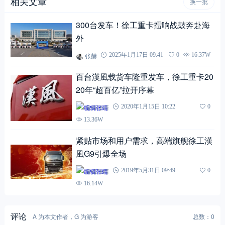
相关文章
换一批
300台发车！徐工重卡擂响战鼓奔赴海
外
张赫
2025年1月17日 09:41
0
16.37W
百台漢風载货车隆重发车，徐工重卡20
20年“超百亿”拉开序幕
编辑张靖
2020年1月15日 10:22
0
13.36W
紧贴市场和用户需求，高端旗舰徐工漢
風G9引爆全场
编辑张靖
2019年5月31日 09:49
0
16.14W
评论
A 为本文作者，G 为游客
总数：0