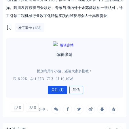
择。陆川发言获得与会领导、专家与海内外千余苏商领袖一致认可，徐
工引领工程机械行业数字化转型实践内涵获与会人士高度赞誉。
徐工重卡
(123)
编辑张靖
提加商用车小编，还请大家多指教！
6.22K
1.27B
3
10.10W
关注
(1)
私信
0
0
分享：