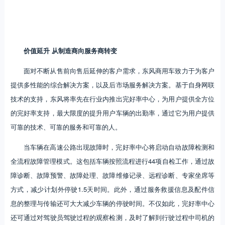
价值延升 从制造商向服务商转变
面对不断从售前向售后延伸的客户需求，东风商用车致力于为客户
提供多性能的综合解决方案，以及后市场服务解决方案。基于自身网联
技术的支持，东风将率先在行业内推出完好率中心，为用户提供全方位
的完好率支持，最大限度的提升用户车辆的出勤率，通过它为用户提供
可靠的技术、可靠的服务和可靠的人。
当车辆在高速公路出现故障时，完好率中心将启动自动故障检测和
全流程故障管理模式。这包括车辆按照流程进行44项自检工作，通过故
障诊断、故障预警、故障处理、故障维修记录、远程诊断、专家坐席等
方式，减少计划外停驶1.5天时间。此外，通过服务救援信息及配件信
息的整理与传输还可大大减少车辆的停驶时间。不仅如此，完好率中心
还可通过对驾驶员驾驶过程的观察检测，及时了解到行驶过程中司机的