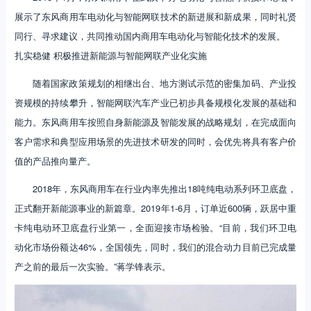
展示了东风商用车电动化与智能网联技术的新进展和新成果，同时礼贤
同行、寻求建议，共同推动国内商用车电动化与智能化技术的发展。
扎实稳健 积极推进新能源与智能网联产业化实施
随着国家政策规划的相继出台、地方测试示范的密集加码、产业投
资规模的持续攀升，智能网联汽车产业已初步具备规模化发展的基础和
能力。东风商用车按照自身新能源及智能发展的战略规划，在完成面向
客户需求和典型应用场景的先进技术研发的同时，会优先将具有客户价
值的产品推向量产。
2018年，东风商用车在行业内率先推出18吨纯电动系列环卫底盘，
正式翻开新能源事业的新篇章。2019年1-6月，订单近600辆，跃居中重
卡纯电动环卫底盘行业第一，全面迎接市场检验。“目前，我们环卫电
动化市场份额达46%，全国领先，同时，我们的混合动力目前已完成量
产之前的最后一次实验。”蒋学锋表示。