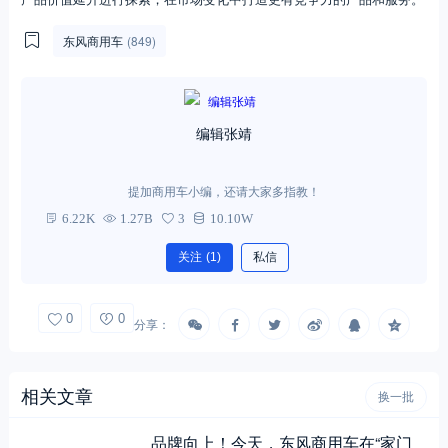
东风商用车
(849)
编辑张靖
提加商用车小编，还请大家多指教！
6.22K
1.27B
3
10.10W
关注
(1)
私信
0
0
分享：
相关文章
换一批
品牌向上！今天，东风商用车在“家门