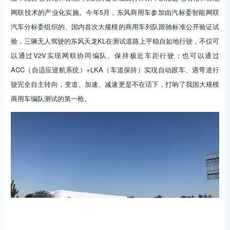
网联技术的产业化实施。今年5月，东风商用车参加由汽标委智能网联
汽车分标委组织的、国内首次大规模的商用车列队跟驰标准公开验证试
验，三辆无人驾驶的东风天龙KL在测试道路上平稳自如地行驶，不仅可
以通过V2V实现网联协同编队、保持极近车距行驶；也可以通过
ACC（自适应巡航系统）+LKA（车道保持）实现自动跟车、遇弯道行
驶完全自主转向，变道、加速、减速更是不在话下，打响了我国大规模
商用车编队测试的第一枪。