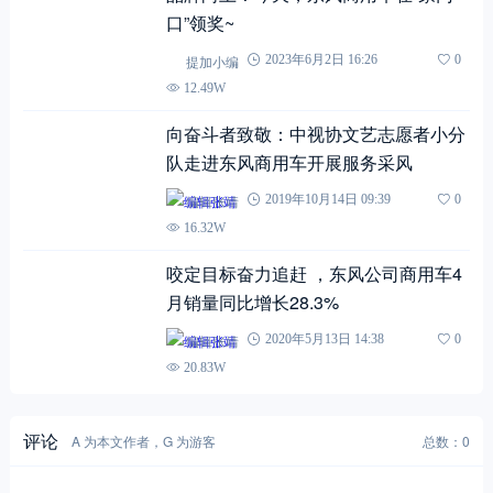
口”领奖~
提加小编
2023年6月2日 16:26
0
12.49W
向奋斗者致敬：中视协文艺志愿者小分
队走进东风商用车开展服务采风
编辑张靖
2019年10月14日 09:39
0
16.32W
咬定目标奋力追赶 ，东风公司商用车4
月销量同比增长28.3%
编辑张靖
2020年5月13日 14:38
0
20.83W
评论
A 为本文作者，G 为游客
总数：0