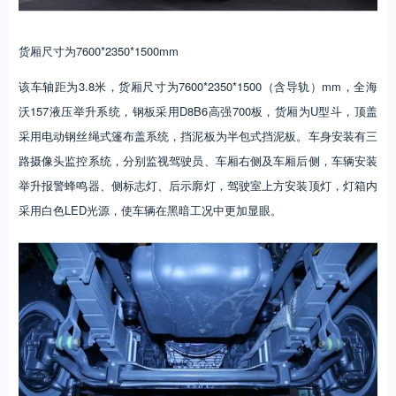
货厢尺寸为7600*2350*1500mm
该车轴距为3.8米，货厢尺寸为7600*2350*1500（含导轨）mm，全海
沃157液压举升系统，钢板采用D8B6高强700板，货厢为U型斗，顶盖
采用电动钢丝绳式篷布盖系统，挡泥板为半包式挡泥板。车身安装有三
路摄像头监控系统，分别监视驾驶员、车厢右侧及车厢后侧，车辆安装
举升报警蜂鸣器、侧标志灯、后示廓灯，驾驶室上方安装顶灯，灯箱内
采用白色LED光源，使车辆在黑暗工况中更加显眼。