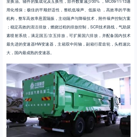
里换油。辅件的集成化及互换性，部件数量减少30% ，MC09/11/13通
用化维保；极佳的平顺舒适性，整机低噪声、低振动 ，高效率的平衡
机构，整车高效率悬置隔振，主动隔声与降噪技术，附件噪声控制方案
；稳定高效的清洁排放，燃烧过程的排放控制，SCR技术路线，气助尿
素喷射系统，满足国五/京五排放，可扩展国六排放，并配备国内技术
最先进的变速器HW变速器，主箱双中间轴，副箱行星齿轮，头档速比
大，国内最成熟的变速器。