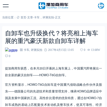
当前位置：
首页
-
文章
-
卡车
，
评测实拍
-
正文
自卸车也升级换代？将亮相上海车
展的重汽豪沃新款自卸车详解
刘国华
卡车
,
评测实拍
2017年4月15日 13:05
0
13.68W
0
提加商用车获悉，在本月20日开幕的上海车展上，中国重汽即将展出一
款全新的豪沃自卸车——HOWO-T6G自卸车。
官方资料显示，HOWO-T6G自卸车是中国重汽借助战略合作伙伴及股
东——德国曼公司的先进技术和质量管理支持，继承HOWO品牌适应中
国及发展中国家的工况、高性价比需求的优良特质，通过在HOWO-7自
卸车成熟的基础上匹配曼技术发动机及整车技术，使其可靠性、经济