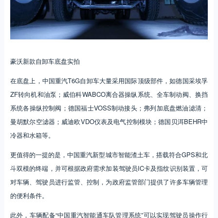
豪沃新款自卸车底盘实拍
在底盘上，中国重汽T6G自卸车大量采用国际顶级部件，如德国采埃孚
ZF转向机和油泵；威伯科WABCO离合器操纵系统、全车制动阀、换挡
系统各操纵控制阀；德国福士VOSS制动接头；弗列加底盘燃油滤清；
曼胡默尔空滤器；威迪欧VDO仪表及电气控制模块；德国贝洱BEHR中
冷器和水箱等。
更值得的一提的是，中国重汽新型城市智能渣土车，搭载符合GPS和北
斗双模的终端，并可根据政府需求加装驾驶员IC卡及指纹识别装置，可
对车辆、驾驶员进行监管、控制，为政府监管部门提供了许多车辆管理
的便利条件。
此外，车辆配备“中国重汽智能通车队管理系统”可以实现驾驶员操作行