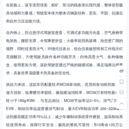
在前脸上，该车造型优美，粗犷、简洁的线条突出现代感，整体造型极
具动感和力量感；驾驶室本体为整体式钢架结构，坚实、牢固，抗撞击
和抗外力压迫能力强。
在内饰上，四点悬浮式驾驶室悬置，可调式多功能方向盘，空气座椅带
电加热，腰部支撑，令驾乘更舒适；大曲率前挡风玻璃，给您更广阔的
视野，同时优美而大气；环绕式仪表台，组合仪表板照明和工作指示灯
亮丽醒目，方便驾驶员操作各种功能开关；内饰高贵大气，各种储物
盒，使用更加方便。该款驾驶室通过严格的碰撞试验，满足瑞典法规要
求，具备世界顶级重卡所具备的安全性。
就动力来说，这款车匹配曼技术MC09发动机，优异的发动机性能，低
速大扭矩，低摩擦功率损耗，极低燃油消耗率，MC09万有特性最低油
耗小于185g/KWh ，与竞品相比，MC09节油率达3~5%。排气门制动
EVB，制动功率远超普通排气制动，最大EVB制动功率 200~220kw，
达到最高额定功率75%以上，减少车辆制动系统零件磨损，提高制动系
统使用寿命，保障行车安全；极高的整机可靠性：B10寿命120万公