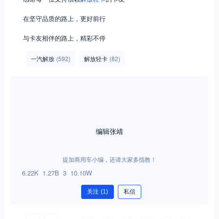
在坚守品质的路上，更好前行
与卡友相伴的路上，精彩不停
一汽解放
(592)
解放轻卡
(82)
编辑张靖
提加商用车小编，还请大家多指教！
6.22K
1.27B
3
10.10W
关注
(1)
私信
0
0
分享：