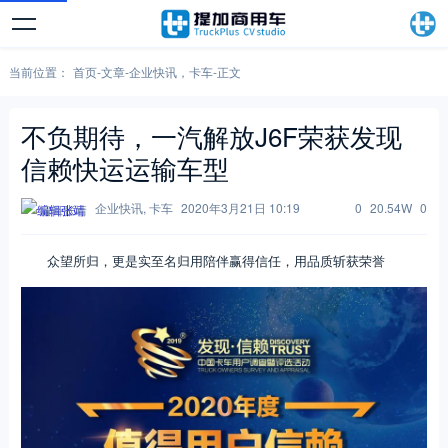
当前位置：
首页
-
文章
-
企业快讯
，
卡车
-
正文
不负期待，一汽解放J6F荣获发现
信赖快运运输车型
企业快讯
,
卡车
2020年3月21日 10:19
0
20.54W
0
编辑张靖
众望所归，更是实至名归用陪伴赢得信任，用品质斩获荣誉