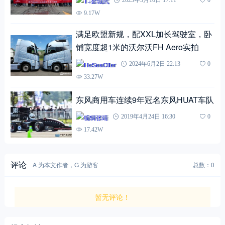
T+金城武
9.17W
满足欧盟新规，配XXL加长驾驶室，卧
铺宽度超1米的沃尔沃FH Aero实拍
HeSeaOtter
2024年6月2日 22:13
0
33.27W
东风商用车连续9年冠名东风HUAT车队
编辑张靖
2019年4月24日 16:30
0
17.42W
评论
A 为本文作者，G 为游客
总数：0
暂无评论！