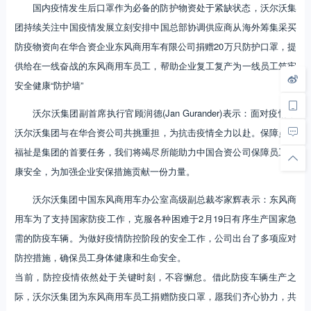
国内疫情发生后口罩作为必备的防护物资处于紧缺状态，沃尔沃集
团持续关注中国疫情发展立刻安排中国总部协调供应商从海外筹集采买
防疫物资向在华合资企业东风商用车有限公司捐赠20万只防护口罩，提
供给在一线奋战的东风商用车员工，帮助企业复工复产为一线员工筑牢
安全健康“防护墙”
沃尔沃集团副首席执行官顾润德(Jan Gurander)表示：面对疫情，
沃尔沃集团与在华合资公司共挑重担，为抗击疫情全力以赴。保障员工
福祉是集团的首要任务，我们将竭尽所能助力中国合资公司保障员工健
康安全，为加强企业安保措施贡献一份力量。
沃尔沃集团中国东风商用车办公室高级副总裁岑家辉表示：东风商
用车为了支持国家防疫工作，克服各种困难于2月19日有序生产国家急
需的防疫车辆。为做好疫情防控阶段的安全工作，公司出台了多项应对
防控措施，确保员工身体健康和生命安全。
当前，防控疫情依然处于关键时刻，不容懈怠。借此防疫车辆生产之
际，沃尔沃集团为东风商用车员工捐赠防疫口罩，愿我们齐心协力，共