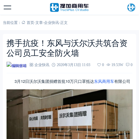
当前位置：
首页
-
文章
-
企业快讯
-
正文
携手抗疫！东风与沃尔沃共筑合资
公司员工安全防火墙
编辑张靖
企业快讯
2020年3月13日 11:03
0
19.53W
0
3月12日沃尔沃集团捐赠首批10万只口罩抵达
东风商用车
有限公司