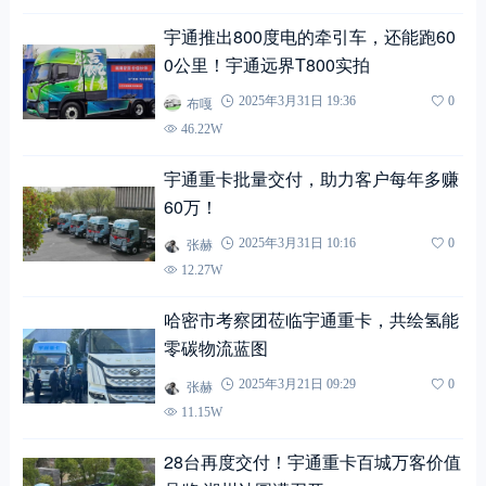
宇通推出800度电的牵引车，还能跑60
0公里！宇通远界T800实拍
布嘎
2025年3月31日 19:36
0
46.22W
宇通重卡批量交付，助力客户每年多赚
60万！
张赫
2025年3月31日 10:16
0
12.27W
哈密市考察团莅临宇通重卡，共绘氢能
零碳物流蓝图
张赫
2025年3月21日 09:29
0
11.15W
28台再度交付！宇通重卡百城万客价值