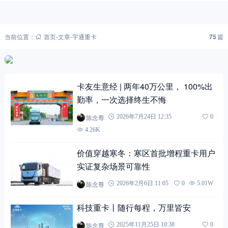
当前位置：
首页
-
文章
-
宇通重卡
75
篇
卡友生意经 | 两年40万公里， 100%出
勤率，一次选择终生不悔
陈念尊
2026年7月24日 12:35
0
4.26K
价值穿越寒冬：寒区首批增程重卡用户
实证复杂场景可靠性
陈念尊
2026年2月6日 11:05
0
5.01W
科技重卡丨随行每程，万里皆安
陈念尊
2025年11月25日 10:38
0