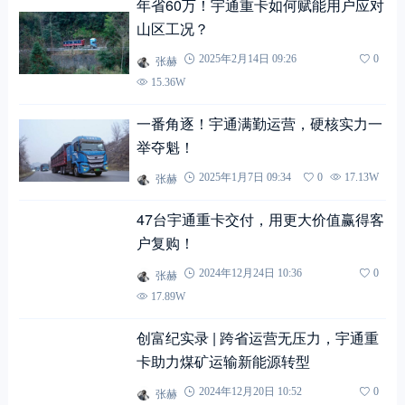
年省60万！宇通重卡如何赋能用户应对
山区工况？
张赫
2025年2月14日 09:26
0
15.36W
一番角逐！宇通满勤运营，硬核实力一
举夺魁！
张赫
2025年1月7日 09:34
0
17.13W
47台宇通重卡交付，用更大价值赢得客
户复购！
张赫
2024年12月24日 10:36
0
17.89W
创富纪实录 | 跨省运营无压力，宇通重
卡助力煤矿运输新能源转型
张赫
2024年12月20日 10:52
0