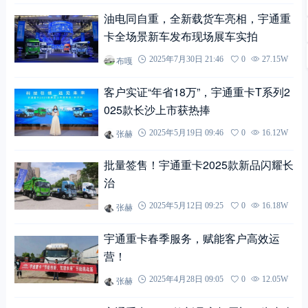
油电同自重，全新载货车亮相，宇通重
卡全场景新车发布现场展车实拍
布嘎
2025年7月30日 21:46
0
27.15W
客户实证“年省18万”，宇通重卡T系列2
025款长沙上市获热捧
张赫
2025年5月19日 09:46
0
16.12W
批量签售！宇通重卡2025款新品闪耀长
治
张赫
2025年5月12日 09:25
0
16.18W
宇通重卡春季服务，赋能客户高效运
营！
张赫
2025年4月28日 09:05
0
12.05W