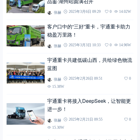
品鉴·湖州站圆满召开
张赫
2025年3月6日 09:29
0
14.02W
客户口中的“三好”重卡，宇通重卡助力
稳盈万里路！
张赫
2025年3月3日 10:33
0
14.96W
宇通重卡共建低碳山西，共绘绿色物流
蓝图
张赫
2025年2月26日 09:51
0
15.38W
宇通重卡将接入DeepSeek，让智能更
进一步！
张赫
2025年2月21日 09:55
0
15.30W