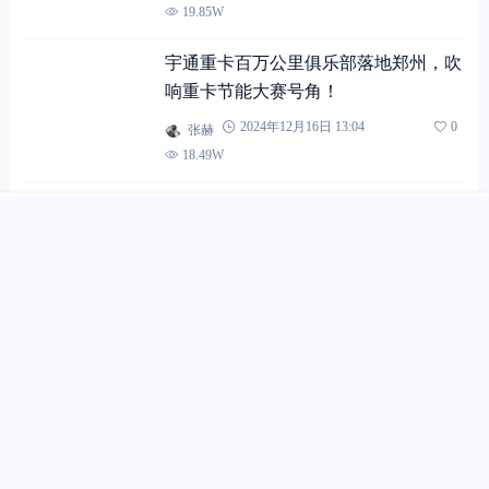
19.85W
宇通重卡百万公里俱乐部落地郑州，吹
响重卡节能大赛号角！
张赫
2024年12月16日 13:04
0
18.49W
搜索
首页
文章
快讯
我的
实力见证 | 宇通重卡荣获2024中国商用
车黑科技大赛“节能技术创新奖”！
张赫
2024年12月5日 14:48
0
14.92W
创富纪实录 | 2年40万公里！宇通重卡
创下高效运营里程新纪录
张赫
2024年12月5日 10:59
0
19.12W