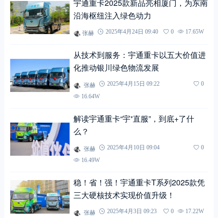
宇通重卡2025款新品亮相厦门，为东南
沿海枢纽注入绿色动力
张赫
2025年4月24日 09:40
0
17.65W
从技术到服务：宇通重卡以五大价值进
化推动银川绿色物流发展
张赫
2025年4月15日 09:22
0
16.64W
解读宇通重卡“宇⁺直服”，到底+了什
么？
张赫
2025年4月10日 09:04
0
16.49W
稳！省！强！宇通重卡T系列2025款凭
三大硬核技术实现价值升级！
张赫
2025年4月3日 09:23
0
17.22W