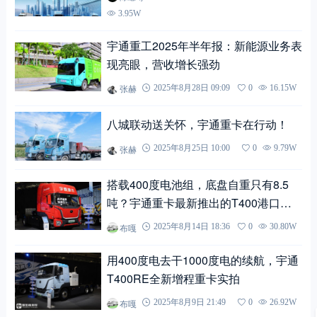
3.95W
宇通重工2025年半年报：新能源业务表
现亮眼，营收增长强劲
张赫
2025年8月28日 09:09
0
16.15W
八城联动送关怀，宇通重卡在行动！
张赫
2025年8月25日 10:00
0
9.79W
搭载400度电池组，底盘自重只有8.5
吨？宇通重卡最新推出的T400港口牵
引车实拍
布嘎
2025年8月14日 18:36
0
30.80W
用400度电去干1000度电的续航，宇通
T400RE全新增程重卡实拍
布嘎
2025年8月9日 21:49
0
26.92W