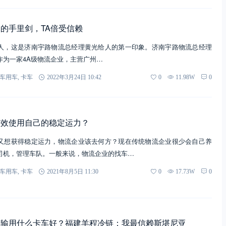
的手里剑，TA倍受信赖
人，这是济南宇路物流总经理黄光给人的第一印象。济南宇路物流总经理
作为一家4A级物流企业，主营广州…
车用车
,
卡车
2022年3月24日 10:42
0
11.98W
0
有效使用自己的稳定运力？
又想获得稳定运力，物流企业该去何方？现在传统物流企业很少会自己养
司机，管理车队。一般来说，物流企业的找车…
车用车
,
卡车
2021年8月5日 11:30
0
17.73W
0
运输用什么卡车好？福建羊程冷链：我最信赖斯堪尼亚