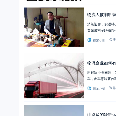
物流人披荆斩棘
清茶迎客，实语待
黄光济南宇路物流
提加小编
养
物流企业如何
想解决业务问题，
车，养车意味要养
提加小编
养
山路多的冷链