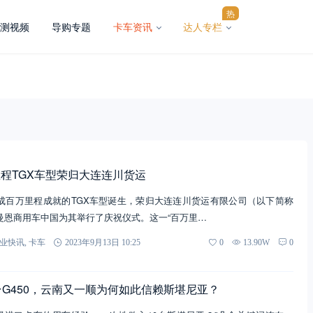
热
测视频
导购专题
卡车资讯
达人专栏
程TGX车型荣归大连连川货运
成百万里程成就的TGX车型诞生，荣归大连连川货运有限公司（以下简称
曼恩商用车中国为其举行了庆祝仪式。这一“百万里…
业快讯
,
卡车
2023年9月13日 10:25
0
13.90W
0
台G450，云南又一顺为何如此信赖斯堪尼亚？