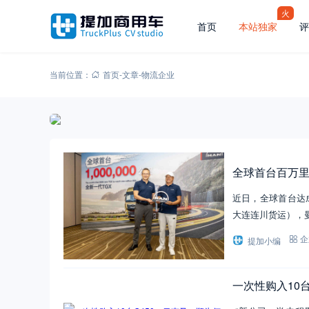
火
首页
本站独家
评
当前位置：
首页
-
文章
-
物流企业
全球首台百万里
近日，全球首台达
大连连川货运），
提加小编
企
一次性购入10