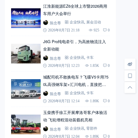
江淮新能源EZ6全球上市暨2026商用
车用户大会举行
陈念尊
企业快讯
,
展会活动
2026年8月7日 21:18
925
0
J6G Pro纯电牵引，为高效物流注入
全新动能
陈念尊
企业快讯
,
卡车
2026年8月7日 12:23
1.85K
0
城配司机不敢换电车？飞碟V5卡用75
0L高强钢车架+汇川电机，直接把信
心拉满
陈念尊
企业快讯
,
卡车
2026年8月7日 12:14
1.89K
0
玉柴携手徐工开展摩洛哥客户体验活
动 飞轮增程混动装载机亮相
陈念尊
企业快讯
,
零部件
2026年8月7日 12:04
1.89K
0