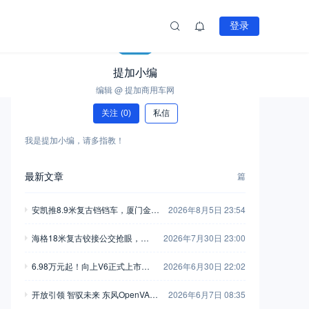
登录
提加小编
10
篇
编辑 @ 提加商用车网
关注
(0)
私信
我是提加小编，请多指教！
最新文章
篇
安凯推8.9米复古铛铛车，厦门金龙
2026年8月5日 23:54
新一代中巴抢眼，工信部第408-40
海格18米复古铰接公交抢眼，大
2026年7月30日 23:00
9批新产品公示之M类客车篇（中）
金龙新C系正式现身，工信部第40
6.98万元起！向上V6正式上市，
2026年6月30日 22:02
8-409批新产品公示之M类客车篇
新一代全能MPV重塑商用车价值
（上）
开放引领 智驭未来 东风OpenVAN
2026年6月7日 08:35
新标杆