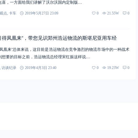
光喜，一方面给我们讲解了沃尔沃国内定制版…
观点
,
卡车
2019年5月27日 23:09
0
21.55W
0
引得凤凰来”，带您见识郑州浩运物流的斯堪尼亚用车经
得凤凰来”总体来说，这目前是浩运物流在竞争激烈的物流市场中的一种战术
到想要的目标之前，浩运物流总经理宋红振这样说…
,
访谈纪录
2019年4月3日 23:40
0
19.23W
0