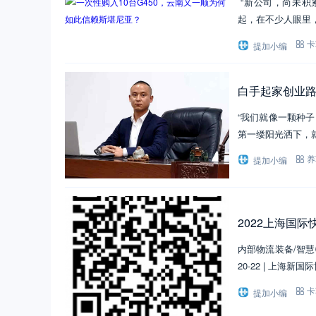
“新公司，尚未积
起，在不少人眼里
提加小编
卡
白手起家创业
“我们就像一颗种
第一缕阳光洒下，就
提加小编
养
2022上海国
内部物流装备/智慧
20-22 | 上海新
提加小编
卡