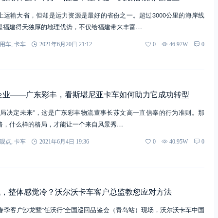
上运输大省，但却是运力资源是最好的省份之一。超过3000公里的海岸线
是福建得天独厚的地理优势，不仅给福建带来丰富…
用车
,
卡车
2021年6月20日 21:12
0
46.97W
0
企业——广东彩丰，看斯堪尼亚卡车如何助力它成功转型
格局决定未来”，这是广东彩丰物流董事长苏文高一直信奉的行为准则。那
路，什么样的格局，才能让一个来自风景秀…
观点
,
卡车
2021年6月4日 19:36
0
40.95W
0
低，整体感觉冷？沃尔沃卡车客户总监教您应对方法
车春季客户沙龙暨“任沃行”全国巡回品鉴会（青岛站）现场，沃尔沃卡车中国