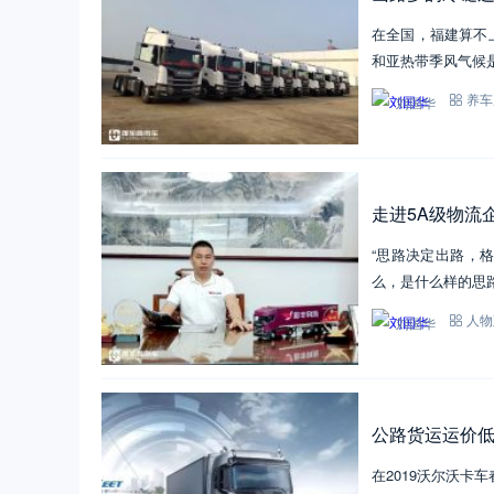
在全国，福建算不
和亚热带季风气候
刘国华
养车
走进5A级物流
“思路决定出路，
么，是什么样的思
刘国华
人物
公路货运运价
在2019沃尔沃卡