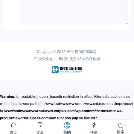
Copyright © 2012-至今
提加商用车网
29 次查询在 1.153 秒, 使用 43.49MB 内存
Warning
: is_readable(): open_basedir restriction in effect. File(redis-cache) is not
within the allowed path(s): (/www/ssdwww/wwwroot/www.cntplus.com/:/tmp/:/proc/)
in
/www/ssdwww/wwwroot/www.cntplus.com/wp-content/themes/mnews-
pro/Framework/Helpers/common.function.php
on line
237
搜索
首页
文章
快讯
我的