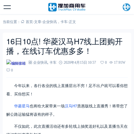
当前位置：
首页
-
文章
-
企业快讯
，
卡车
-
正文
16日10点! 华菱汉马H7线上团购开
播，在线订车优惠多多！
编辑张靖
企业快讯
,
卡车
2020年4月15日 10:57
0
17.91W
0
今年以来，各行各业的线上直播层出不穷！足不出户就可以看你想
看、买你想买！
华菱星马
也将给大家带来一场
汉马H7
质惠版线上直播秀！将带您了
解公路运输猛将该有的样子。
不仅如此，此次直播活动还有多轮线上抽奖送好礼以及直播当天在