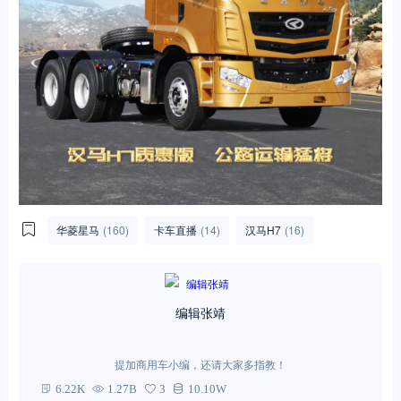
华菱星马
(160)
卡车直播
(14)
汉马H7
(16)
编辑张靖
提加商用车小编，还请大家多指教！
6.22K
1.27B
3
10.10W