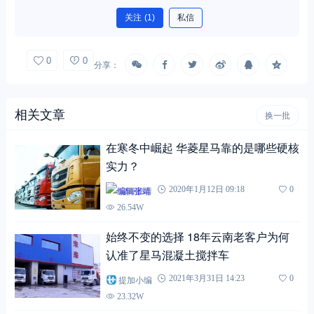
关注
(1)
私信
0
0
分享：
相关文章
换一批
在寒冬中崛起 华菱星马靠的是哪些硬核
实力？
编辑张靖
2020年1月12日 09:18
0
26.54W
始终不变的选择 18年云南老客户为何
认准了星马混凝土搅拌车
提加小编
2021年3月31日 14:23
0
23.32W