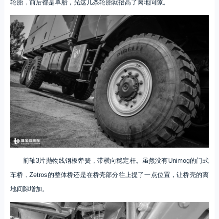
轮胎，前后都是单胎，光这几条轮胎就抬高了离地间隙。
前轴3片抛物线钢板弹簧，带横向稳定杆。虽然没有Unimog的门式
车桥，Zetros的整体桥还是在桥壳部分往上提了一点位置，让桥壳的离
地间隙增加。