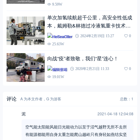
9.59W
单次加氢续航超千公里，高安全性低成
本，戴姆勒&林德过冷液氢重卡技术了
解一下
HeSeaOtter
2024年2月19日 15:27
0
25.63W
向战“疫”者致敬，我们“星”连心！
编辑张靖
2020年2月21日 11:33
0
19.01W
评论
A 为本文作者，G 为游客
总数：1
泥
2021-04-18 12:04:08
空气能太阳能风能日光能动力以至于沼气越野无所不去所
有能源都能用自身太重怎能爬山越岭只有身轻如燕结实坚