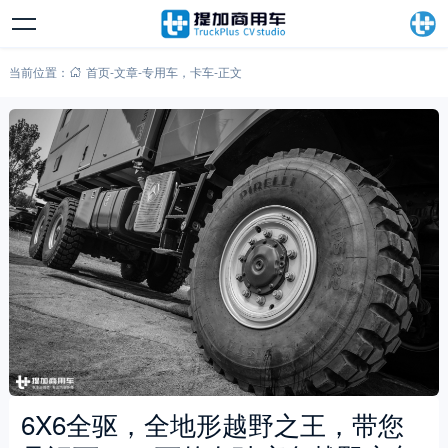
当前位置：
首页
-
文章
-
专用车
，
卡车
-
正文
6X6全驱，全地形越野之王，带您