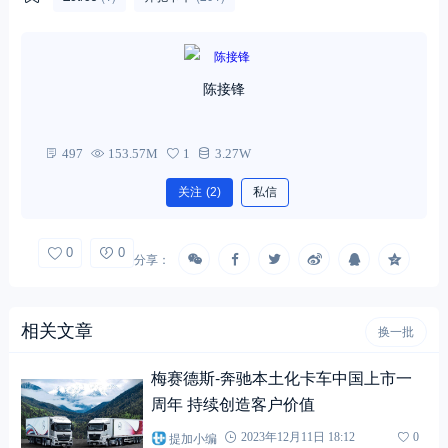
陈接锋
497
153.57M
1
3.27W
关注
(2)
私信
0
0
分享：
相关文章
换一批
梅赛德斯-奔驰本土化卡车中国上市一
周年 持续创造客户价值
提加小编
2023年12月11日 18:12
0