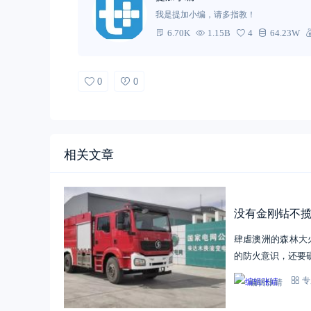
我是提加小编，请多指教！
6.70K
1.15B
4
64.23W
0
0
相关文章
没有金刚钻不揽瓷
肆虐澳洲的森林大
的防火意识，还要
编辑张靖
专