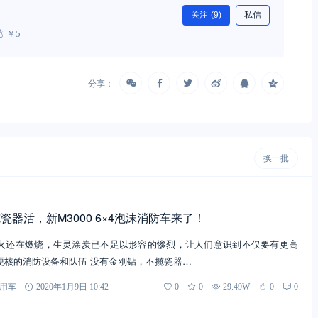
关注
(9)
私信
￥5
分享：
换一批
器活，新M3000 6×4泡沫消防车来了！
火还在燃烧，生灵涂炭已不足以形容的惨烈，让人们意识到不仅要有更高
硬核的消防设备和队伍 没有金刚钻，不揽瓷器…
用车
2020年1月9日 10:42
0
0
29.49W
0
0