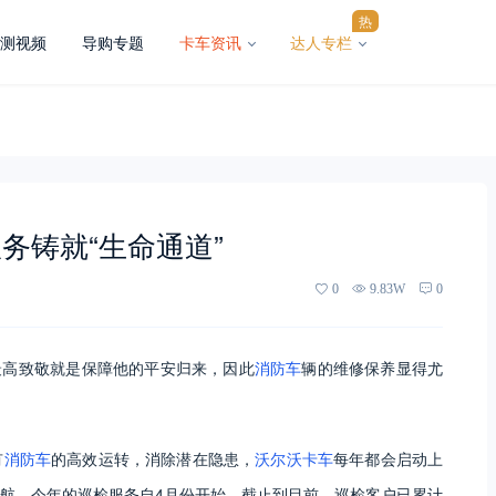
热
测视频
导购专题
卡车资讯
达人专栏
务铸就“生命通道”
0
9.83W
0
的最高致敬就是保障他的平安归来，因此
消防车
辆的维修保养显得尤
有
消防车
的高效运转，消除潜在隐患，
沃尔沃卡车
每年都会启动上
航。今年的巡检服务自4月份开始，截止到目前，巡检客户已累计