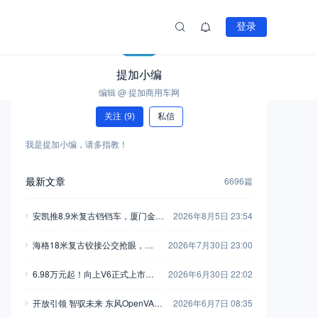
登录
提加小编
编辑 @ 提加商用车网
关注
(9)
私信
我是提加小编，请多指教！
最新文章
6696篇
安凯推8.9米复古铛铛车，厦门金龙
2026年8月5日 23:54
新一代中巴抢眼，工信部第408-40
海格18米复古铰接公交抢眼，大
2026年7月30日 23:00
9批新产品公示之M类客车篇（中）
金龙新C系正式现身，工信部第40
6.98万元起！向上V6正式上市，
2026年6月30日 22:02
8-409批新产品公示之M类客车篇
新一代全能MPV重塑商用车价值
（上）
开放引领 智驭未来 东风OpenVAN
2026年6月7日 08:35
新标杆