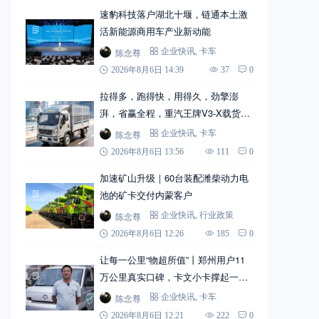
速豹科技落户湖北十堰，链通本土激
活新能源商用车产业新动能
陈念尊
企业快讯
,
卡车
2026年8月6日 14:39
37
0
拉得多，跑得快，用得久，劲擎澎
湃，省赢全程，重汽王牌V3-X载货
车！
陈念尊
企业快讯
,
卡车
2026年8月6日 13:56
111
0
加速矿山升级｜60台装配潍柴动力电
池的矿卡交付内蒙客户
陈念尊
企业快讯
,
行业政策
2026年8月6日 12:26
185
0
让每一公里“物超所值”丨郑州用户11
万公里真实口碑，卡文小卡撑起一个
家
陈念尊
企业快讯
,
卡车
2026年8月6日 12:21
222
0