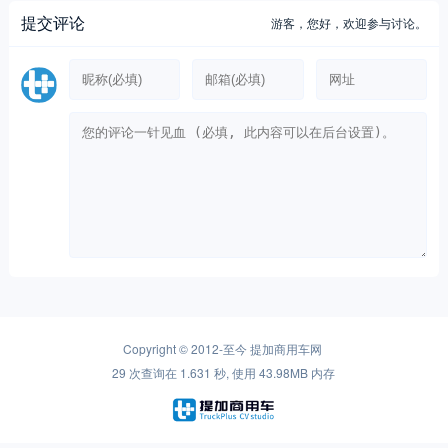
Copyright © 2012-至今
提加商用车网
29 次查询在 1.631 秒, 使用 43.98MB 内存
Warning
: is_readable(): open_basedir restriction in effect. File(redis-cache) is not