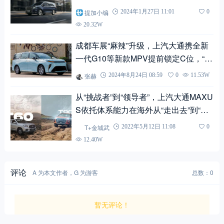
成都车展“麻辣”升级，上汽大通携全新
一代G10等新款MPV提前锁定C位，“百
万公里无大修”纪录再添风采
张赫
2024年8月24日 08:59
0
11.53W
从“挑战者”到“领导者”，上汽大通MAXU
S依托体系能力在海外从“走出去”到“走
进去”
T+金城武
2022年5月12日 11:08
0
12.40W
评论
A 为本文作者，G 为游客
总数：0
暂无评论！
提交评论
游客，
您好，欢迎参与讨论。