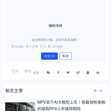
编辑张靖
提加商用车小编，还请大家多指教！
6.22K
1.27B
3
10.10W
关注
(1)
私信
0
0
分享：
相关文章
换一批
MPV首个AI大模型上车！搭载智聆座舱
的瑞风RF8上市值得期待
提加小编
2024年1月27日 11:01
0
20.32W