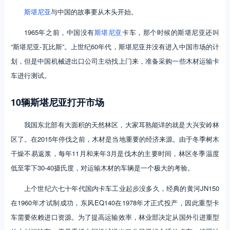
斯堪尼亚
与中国的故事要从木头开始。
1965年之前，中国没有
斯堪尼亚
卡车，那个时候的斯堪尼亚还叫
“斯堪尼亚-瓦比斯”。上世纪60年代，斯堪尼亚并没有进入中国市场的计
划，但是中国机械进出口公司主动找上门来，准备采购一些木材运输卡
车进行测试。
10辆斯堪尼亚打开市场
我国东北部有大面积的天然林区，大家耳熟能详的就是大兴安岭林
区了。在2015年停伐之前，木材是当地重要的经济来源。由于冬季树木
干燥不易返浆，每年11月和来年3月是伐木的主要时间，林区冬季温度
低至零下30-40摄氏度，对运输木材的车辆是一个极大的考验。
上个世纪六七十年代国内卡车工业起步没多久，经典的黄河JN150
在1960年才试制成功，东风EQ140在1978年才正式投产，因此重型卡
车需要依赖进口资源。为了提高运输效率，林业部决定从国外引进重型