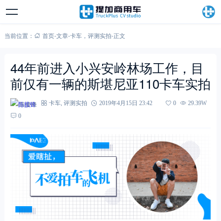
当前位置：
首页
-
文章
-
卡车
，
评测实拍
-
正文
44年前进入小兴安岭林场工作，目
前仅有一辆的斯堪尼亚110卡车实拍
陈接锋
卡车
,
评测实拍
2019年4月15日 23:42
0
29.39W
0