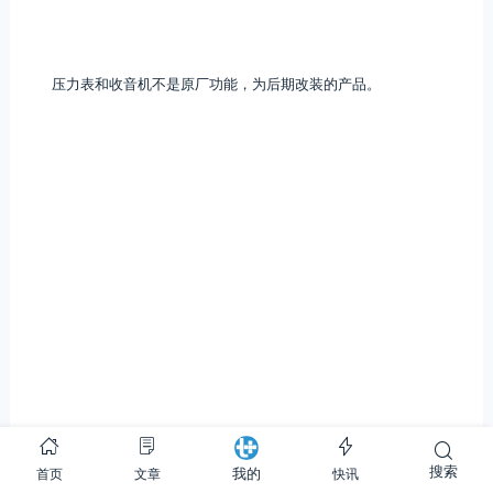
压力表和收音机不是原厂功能，为后期改装的产品。
手刹的位置比较偏下，习惯之后就能做到盲操作。大灯和远近光开
关就在边上，往外拉出一档就是打开大灯，再拉一档就是远光灯。额，
搜索
首页
文章
快讯
我的