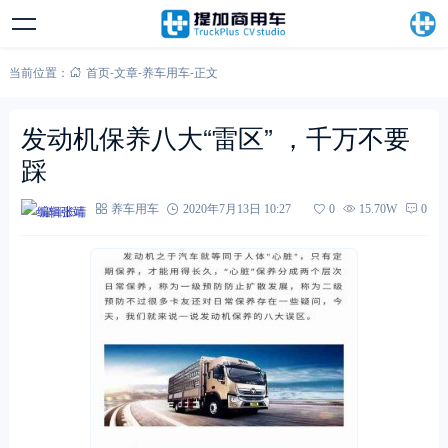
当前位置：
首页
-
文章
-
养车用车
-
正文
发动机保养八大“雷区” ，千万不要
踩
编辑张靖
养车用车
2020年7月13日 10:27
0
15.70W
0