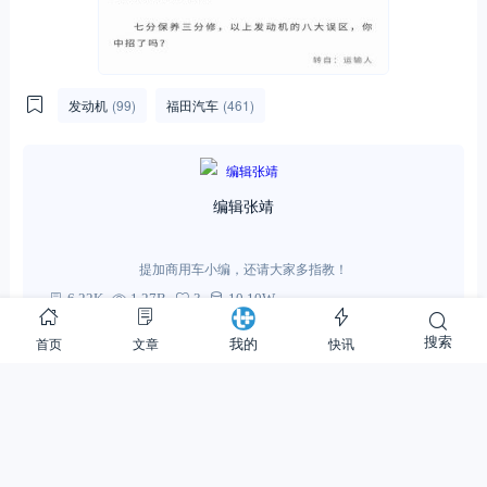
发动机
(99)
福田汽车
(461)
编辑张靖
提加商用车小编，还请大家多指教！
6.22K
1.27B
3
10.10W
关注
(1)
私信
搜索
首页
文章
快讯
我的
0
0
分享：