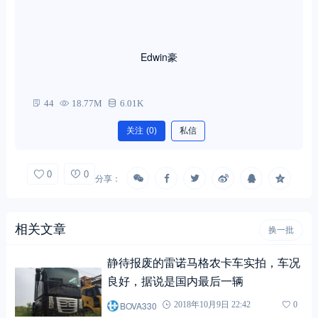
Edwin豪
44
18.77M
6.01K
关注
(0)
私信
0
0
分享：
相关文章
换一批
静待报废的雷诺马格农卡车实拍，车况
良好，据说是国内最后一辆
BOVA330
2018年10月9日 22:42
0