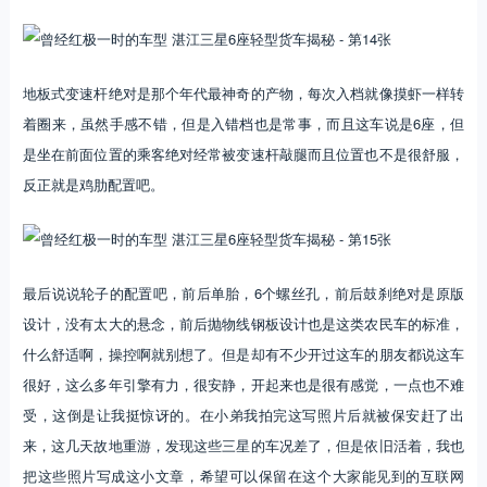
地板式变速杆绝对是那个年代最神奇的产物，每次入档就像摸虾一样转
着圈来，虽然手感不错，但是入错档也是常事，而且这车说是6座，但
是坐在前面位置的乘客绝对经常被变速杆敲腿而且位置也不是很舒服，
反正就是鸡肋配置吧。
最后说说轮子的配置吧，前后单胎，6个螺丝孔，前后鼓刹绝对是原版
设计，没有太大的悬念，前后抛物线钢板设计也是这类农民车的标准，
什么舒适啊，操控啊就别想了。但是却有不少开过这车的朋友都说这车
很好，这么多年引擎有力，很安静，开起来也是很有感觉，一点也不难
受，这倒是让我挺惊讶的。在小弟我拍完这写照片后就被保安赶了出
来，这几天故地重游，发现这些三星的车况差了，但是依旧活着，我也
把这些照片写成这小文章，希望可以保留在这个大家能见到的互联网