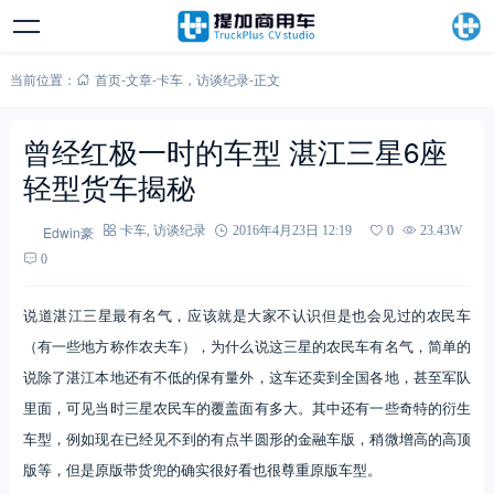
当前位置：
首页
-
文章
-
卡车
，
访谈纪录
-
正文
曾经红极一时的车型 湛江三星6座
轻型货车揭秘
Edwin豪
卡车
,
访谈纪录
2016年4月23日 12:19
0
23.43W
0
说道湛江三星最有名气，应该就是大家不认识但是也会见过的农民车
（有一些地方称作农夫车），为什么说这三星的农民车有名气，简单的
说除了湛江本地还有不低的保有量外，这车还卖到全国各地，甚至军队
里面，可见当时三星农民车的覆盖面有多大。其中还有一些奇特的衍生
车型，例如现在已经见不到的有点半圆形的金融车版，稍微增高的高顶
版等，但是原版带货兜的确实很好看也很尊重原版车型。