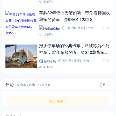
36.68W
车龄32年依旧光洁如新，带你看德国收
藏家的爱车：奔驰MK 1222 S
HeSeaOtter
2022年8月1日 22:56
0
19.98W
报废停车场的经典卡车，它被称为不死
神车，27年车龄的五十铃840载货车实
拍
提加小编
2021年3月7日 22:20
0
47.85W
评论
A 为本文作者，G 为游客
总数：0
暂无评论！