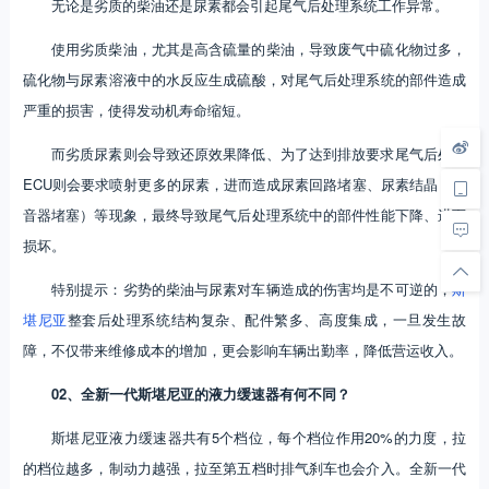
无论是劣质的柴油还是尿素都会引起尾气后处理系统工作异常。
使用劣质柴油，尤其是高含硫量的柴油，导致废气中硫化物过多，
硫化物与尿素溶液中的水反应生成硫酸，对尾气后处理系统的部件造成
严重的损害，使得发动机寿命缩短。
而劣质尿素则会导致还原效果降低、为了达到排放要求尾气后处理
ECU则会要求喷射更多的尿素，进而造成尿素回路堵塞、尿素结晶（消
音器堵塞）等现象，最终导致尾气后处理系统中的部件性能下降、进而
损坏。
特别提示：劣势的柴油与尿素对车辆造成的伤害均是不可逆的，
斯
堪尼亚
整套后处理系统结构复杂、配件繁多、高度集成，一旦发生故
障，不仅带来维修成本的增加，更会影响车辆出勤率，降低营运收入。
02、全新一代斯堪尼亚的液力缓速器有何不同？
斯堪尼亚液力缓速器共有5个档位，每个档位作用20%的力度，拉
的档位越多，制动力越强，拉至第五档时排气刹车也会介入。全新一代