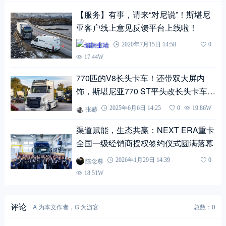
【服务】有事，请来“对尼说”！斯堪尼
亚客户线上意见反馈平台上线啦！
编辑张靖
2020年7月15日 14:58
0
17.44W
770匹的V8长头卡车！还带双大屏内
饰，斯堪尼亚770 ST平头改长头卡车来
袭
张赫
2025年6月6日 14:25
0
19.86W
渠道赋能，生态共赢：NEXT ERA重卡
全国一级经销商授权签约仪式圆满落幕
陈念尊
2026年1月29日 14:39
0
18.51W
评论
A 为本文作者，G 为游客
总数：0