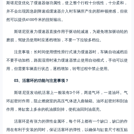
斯堪尼亚优化了缓速器做功属性，使之整个行程十分线性，十分柔和，
并不会出现因急剧降速或缓速器介入时车辆所产生的那种顿挫感，但依
然可以提供4100牛米的扭矩输出。
斯堪尼亚液力缓速器直接作用于驱动轮减速，为避免增加驱动轮的
磨损，驾驶员使用时应逐档增加，不要一下拉较多档位。
注意事项：长时间使用惯性滑行式液力缓速器时，车辆自动减档后
不要手动加档，路面湿滑时液力缓速器禁止使用自动模式，手动可以使
用，但需要车辆直行状态，逐档增加，转弯过程中禁止使用。
03、活塞环的功能与注意事项？
斯堪尼亚发动机活塞上一般装有3个环，两道气环，一道油环。气
环起密封作用，阻止燃烧室的高压气体进入曲轴箱。油环起密封和刮油
作用，将缸套上多余的机油膜刮掉，使机油回到油底壳。
活塞环是有张力的弹性金属环，每个环上都有一个缺口，缺口的作
用在有利于安装的同时，保证活塞环的弹性，以确保与缸套尺寸相互贴